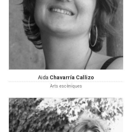
Aida
Chavarría Callizo
Arts escèniques