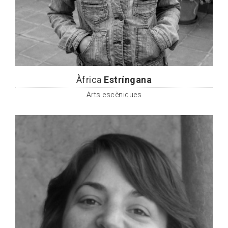
Àfrica
Estríngana
Arts escèniques