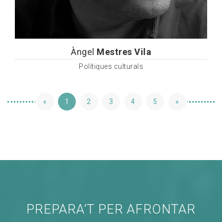
Àngel
Mestres Vila
Polítiques culturals
«
1
2
3
4
5
»
PREPARA’T PER AFRONTAR