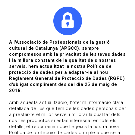
|
|
Agenda
Directori de documents
A qui representem
A l'Associació de Professionals de la gestió
cultural de Catalunya (APGCC), sempre
Directori de persones sòcies
compromesos amb la privacitat de les teves dades
i la millora constant de la qualitat dels nostres
serveis, hem actualitzat la nostra Política de
HOME
/
A QUI REPRESENTEM
protecció de dades per a adaptar-la al nou
Reglament General de Protecció de Dades (RGPD)
d'obligat compliment des del dia 25 de maig de
2018.
Amb aquesta actualització, t'oferim informació clara i
detallada de l'ús que fem de les dades personals per
a prestar-te el millor servei i millorar la qualitat dels
JA EN SOM
nostres productos.si estàs interessat en tots els
685
detalls, et recomanem que llegeixis la nostra nova
Política de protecció de dades completa que serà