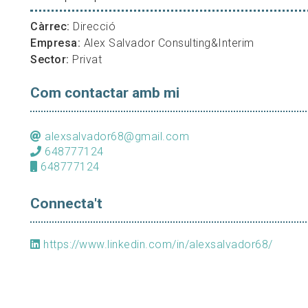
Càrrec:
Direcció
Empresa:
Alex Salvador Consulting&Interim
Sector:
Privat
Com contactar amb mi
alexsalvador68@gmail.com
648777124
648777124
Connecta't
https://www.linkedin.com/in/alexsalvador68/