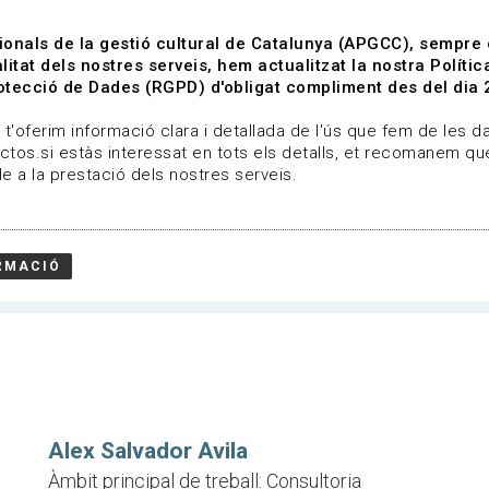
ionals de la gestió cultural de Catalunya (APGCC), sempre
litat dels nostres serveis, hem actualitzat la nostra Polít
tecció de Dades (RGPD) d'obligat compliment des del dia 
om
Línies de treball
Projectes
Serveis
A qui 
t'oferim informació clara i detallada de l'ús que fem de les dad
ctos.si estàs interessat en tots els detalls, et recomanem que
e a la prestació dels nostres serveis.
RMACIÓ
OR AVILA
Alex Salvador Avila
Àmbit principal de treball: Consultoria