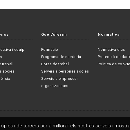
-nos
Què t'oferim
Normativa
rectiva i equip
Formació
Normativa d'us
s
Programa de mentoria
Protecció de dad
 treball
Borsa de treball
Política de cooki
s sòcies
Serveis a persones sòcies
rència
Serveis a empreses i
organitzacions
pies i de tercers per a millorar els nostres serveis i mostrar
Fo