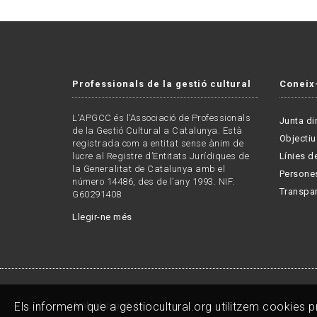
Professionals de la gestió cultural
Coneix
L'APGCC és l’Associació de Professionals
Junta di
de la Gestió Cultural a Catalunya. Està
Objectiu
registrada com a entitat sense ànim de
lucre al Registre d’Entitats Jurídiques de
Línies de
la Generalitat de Catalunya amb el
Persone
número 14486, des de l’any 1993. NIF:
Transpa
G60291408
Llegir-ne més
Els informem que a gestiocultural.org utilitzem cookies prò
Amb el suport de: