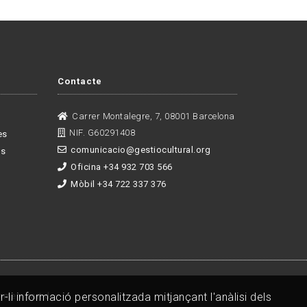
Contacte
Carrer Montalegre, 7, 08001 Barcelona
NIF. G60291408
es
comunicacio@gestiocultural.org
es
Oficina +34 932 703 566
Mòbil +34 722 337 376
-li informació personalitzada mitjançant l'anàlisi dels
rmem part de: