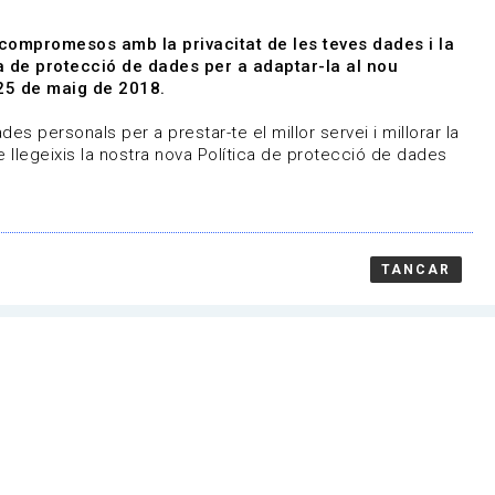
|
|
Agenda
Directori de documents
 compromesos amb la privacitat de les teves dades i la
ica de protecció de dades per a adaptar-la al nou
Associa't
Entra
25 de maig de 2018.
representem
Contacte
es personals per a prestar-te el millor servei i millorar la
 llegeixis la nostra nova Política de protecció de dades
TANCAR