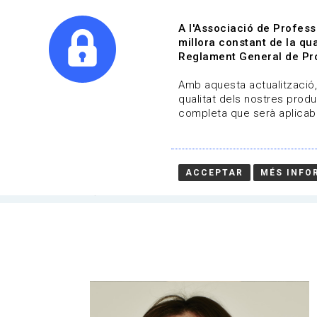
A l'Associació de Profess
millora constant de la qua
Reglament General de Pro
Qui s
Amb aquesta actualització, 
qualitat dels nostres produ
completa que serà aplicabl
Alex Salvador Avila
Àmbit professional: Consultoria
ACCEPTAR
MÉS INFO
HOME
/
QUI SOM
/
ASSOCIATS
/
ALEX SALVAD