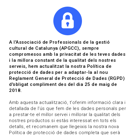
|
|
Agenda
Directori de documents
A l'Associació de Professionals de la gestió
cultural de Catalunya (APGCC), sempre
Alba Espinasa Galitó
compromesos amb la privacitat de les teves dades
i la millora constant de la qualitat dels nostres
Àmbit professional: Arts escèniques
serveis, hem actualitzat la nostra Política de
protecció de dades per a adaptar-la al nou
Reglament General de Protecció de Dades (RGPD)
HOME
/
QUI SOM
/
ASSOCIATS
/
d'obligat compliment des del dia 25 de maig de
ALBA ESPINASA GALITÓ
2018.
Amb aquesta actualització, t'oferim informació clara i
detallada de l'ús que fem de les dades personals per
a prestar-te el millor servei i millorar la qualitat dels
nostres productos.si estàs interessat en tots els
detalls, et recomanem que llegeixis la nostra nova
Política de protecció de dades completa que serà