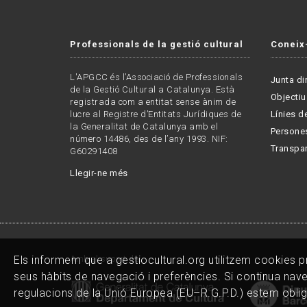
Professionals de la gestió cultural
Coneix
L'APGCC és l’Associació de Professionals
Junta di
de la Gestió Cultural a Catalunya. Està
Objectiu
registrada com a entitat sense ànim de
lucre al Registre d’Entitats Jurídiques de
Línies de
la Generalitat de Catalunya amb el
Persone
número 14486, des de l’any 1993. NIF:
Transpa
G60291408
Llegir-ne més
Els informem que a gestiocultural.org utilitzem cookies prò
Amb el suport de:
seus hàbits de navegació i preferències. Si continua nav
regulacions de la Unió Europea (EU–R.G.P.D.) estem oblig