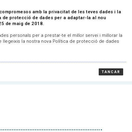
|
|
Agenda
Directori de documents
 compromesos amb la privacitat de les teves dades i la
ica de protecció de dades per a adaptar-la al nou
Associa't
Entra
25 de maig de 2018.
representem
Contacte
es personals per a prestar-te el millor servei i millorar la
 llegeixis la nostra nova Política de protecció de dades
TANCAR