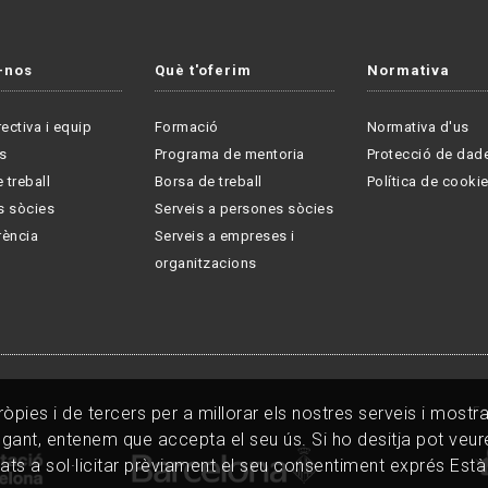
-nos
Què t'oferim
Normativa
rectiva i equip
Formació
Normativa d'us
s
Programa de mentoria
Protecció de dad
 treball
Borsa de treball
Política de cooki
s sòcies
Serveis a persones sòcies
rència
Serveis a empreses i
organitzacions
pies i de tercers per a millorar els nostres serveis i mostrar
Fo
egant, entenem que accepta el seu ús. Si ho desitja pot veu
ats a sol·licitar prèviament el seu consentiment exprés Est