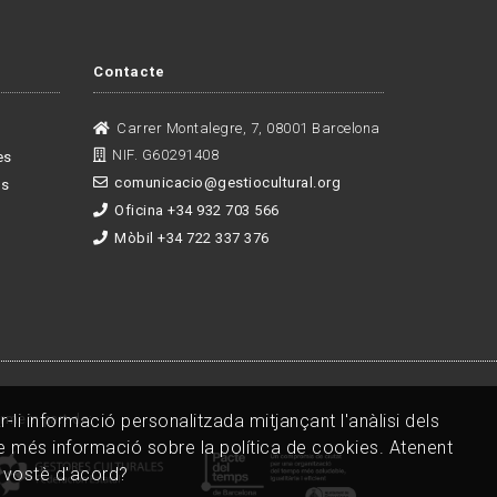
Contacte
Carrer Montalegre, 7, 08001 Barcelona
NIF. G60291408
es
comunicacio@gestiocultural.org
es
Oficina +34 932 703 566
Mòbil +34 722 337 376
-li informació personalitzada mitjançant l'anàlisi dels
rmem part de:
re més informació sobre la política de cookies. Atenent
à vostè d'acord?