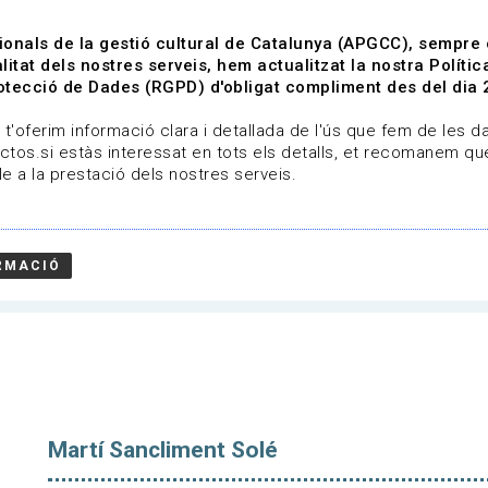
ionals de la gestió cultural de Catalunya (APGCC), sempre
litat dels nostres serveis, hem actualitzat la nostra Polít
tecció de Dades (RGPD) d'obligat compliment des del dia 
om
Línies de treball
Projectes
Serveis
A qui 
t'oferim informació clara i detallada de l'ús que fem de les dad
ctos.si estàs interessat en tots els detalls, et recomanem que
e a la prestació dels nostres serveis.
RMACIÓ
IMENT SOLÉ
Martí Sancliment Solé