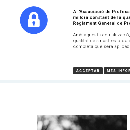
A l'Associació de Profess
millora constant de la qua
Reglament General de Pro
Qui s
Amb aquesta actualització, 
qualitat dels nostres produ
completa que serà aplicabl
Martí Sancliment Solé
ACCEPTAR
MÉS INFO
HOME
/
QUI SOM
/
ASSOCIATS
/
MARTÍ SANCL