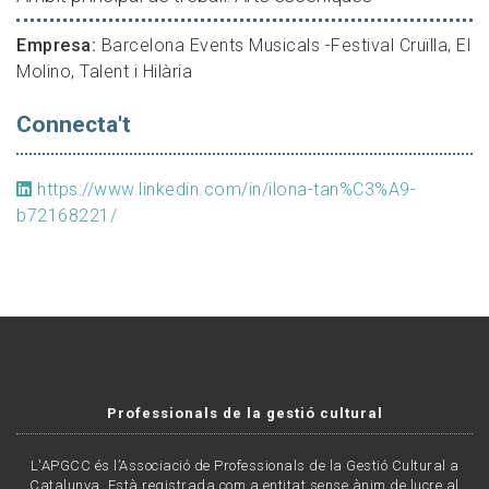
Empresa:
Barcelona Events Musicals -Festival Cruïlla, El
Molino, Talent i Hilària
Connecta't
https://www.linkedin.com/in/ilona-tan%C3%A9-
b72168221/
Professionals de la gestió cultural
L'APGCC és l’Associació de Professionals de la Gestió Cultural a
Catalunya. Està registrada com a entitat sense ànim de lucre al