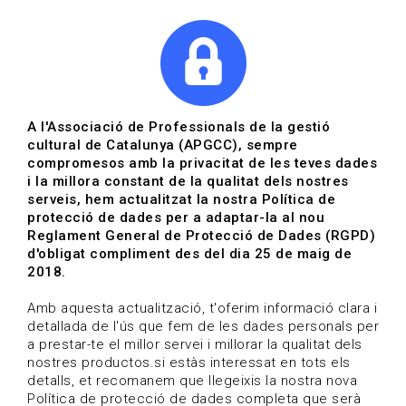
|
|
Agenda
Directori de documents
A l'Associació de Professionals de la gestió
cultural de Catalunya (APGCC), sempre
Ilona Tané i Riu
compromesos amb la privacitat de les teves dades
i la millora constant de la qualitat dels nostres
Àmbit professional: Arts escèniques
serveis, hem actualitzat la nostra Política de
protecció de dades per a adaptar-la al nou
Reglament General de Protecció de Dades (RGPD)
HOME
/
QUI SOM
/
ASSOCIATS
/
d'obligat compliment des del dia 25 de maig de
ILONA TANÉ I RIU
2018.
Amb aquesta actualització, t'oferim informació clara i
detallada de l'ús que fem de les dades personals per
a prestar-te el millor servei i millorar la qualitat dels
nostres productos.si estàs interessat en tots els
detalls, et recomanem que llegeixis la nostra nova
Política de protecció de dades completa que serà