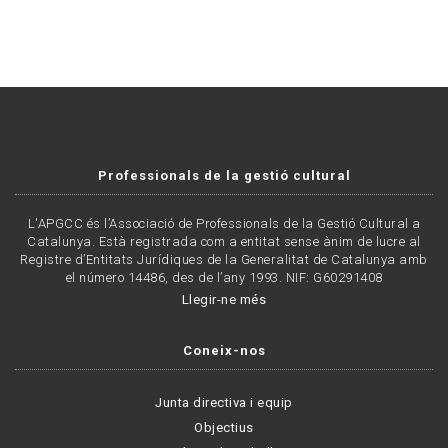
Professionals de la gestió cultural
L'APGCC és l’Associació de Professionals de la Gestió Cultural a
Catalunya. Està registrada com a entitat sense ànim de lucre al
Registre d’Entitats Jurídiques de la Generalitat de Catalunya amb
el número 14486, des de l’any 1993. NIF: G60291408
Llegir-ne més
Coneix-nos
Junta directiva i equip
Objectius