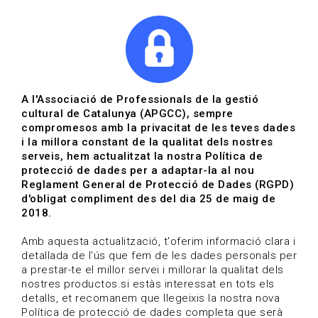
|
|
Agenda
Directori de documents
A l'Associació de Professionals de la gestió
cultural de Catalunya (APGCC), sempre
Eva López Ibarz
compromesos amb la privacitat de les teves dades
i la millora constant de la qualitat dels nostres
serveis, hem actualitzat la nostra Política de
protecció de dades per a adaptar-la al nou
Reglament General de Protecció de Dades (RGPD)
HOME
/
QUI SOM
/
ASSOCIATS
/
d'obligat compliment des del dia 25 de maig de
EVA LÓPEZ IBARZ
2018.
Amb aquesta actualització, t'oferim informació clara i
detallada de l'ús que fem de les dades personals per
a prestar-te el millor servei i millorar la qualitat dels
nostres productos.si estàs interessat en tots els
detalls, et recomanem que llegeixis la nostra nova
Política de protecció de dades completa que serà