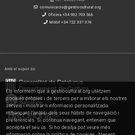
comunicacio@gestiocultural.org
Oficina +34 932 703 566
Mòbil +34 722 337 376
Amb el suport de:
Els informem que a gestiocultural.org utilitzem
cookies pròpies i de tercers per a millorar els nostres
serveis i mostrar-li informació personalitzada
mitjançant l'anàlisi dels seus hàbits de navegació i
preferències. Si continua navegant, entenem que
Formem part de:
accepta el seu ús. Si ho desitja pot veure més
informació sobre la política de cookies. Atenent