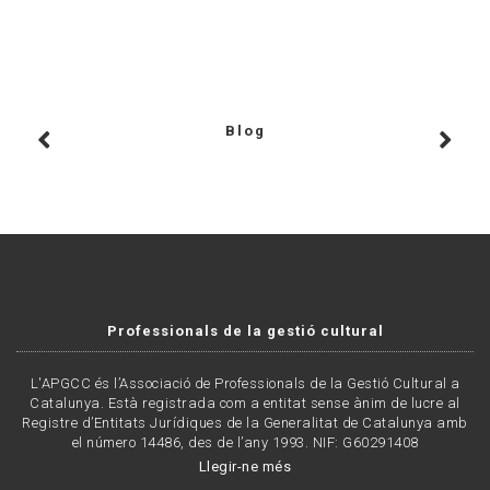
Blog
Professionals de la gestió cultural
L'APGCC és l’Associació de Professionals de la Gestió Cultural a
Catalunya. Està registrada com a entitat sense ànim de lucre al
Registre d’Entitats Jurídiques de la Generalitat de Catalunya amb
el número 14486, des de l’any 1993. NIF: G60291408
Llegir-ne més