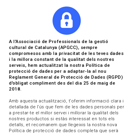
|
|
Agenda
Directori de documents
A l'Associació de Professionals de la gestió
cultural de Catalunya (APGCC), sempre
Convocatòries | Museus i
compromesos amb la privacitat de les teves dades
i la millora constant de la qualitat dels nostres
patrimoni
serveis, hem actualitzat la nostra Política de
protecció de dades per a adaptar-la al nou
17-03-2021 fins al 13-04-2021
Reglament General de Protecció de Dades (RGPD)
HOME
/
NOTICIA
/
CONVOCATÒRIES
d'obligat compliment des del dia 25 de maig de
2018.
Amb aquesta actualització, t'oferim informació clara i
detallada de l'ús que fem de les dades personals per
a prestar-te el millor servei i millorar la qualitat dels
nostres productos.si estàs interessat en tots els
detalls, et recomanem que llegeixis la nostra nova
Política de protecció de dades completa que serà