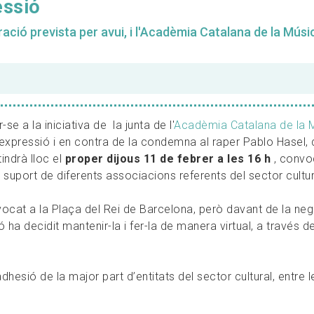
essió
ació prevista per avui, i l'Acadèmia Catalana de la Músi
se a la iniciativa de la junta de l'
Acadèmia Catalana de la 
 d'expressió i en contra de la condemna al raper Pablo Hasel,
indrà lloc el
proper dijous 11 de febrer a les 16 h
, conv
uport de diferents associacions referents del sector cultur
ocat a la Plaça del Rei de Barcelona, però davant de la neg
ó ha decidit mantenir-la i fer-la de manera virtual, a través de
hesió de la major part d’entitats del sector cultural, entre l