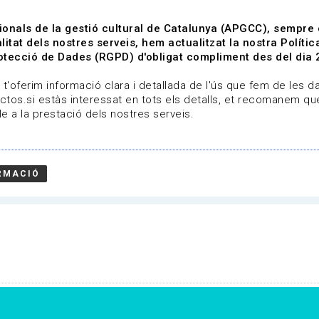
ionals de la gestió cultural de Catalunya (APGCC), sempre
litat dels nostres serveis, hem actualitzat la nostra Polít
tecció de Dades (RGPD) d'obligat compliment des del dia 
om
Línies de treball
Projectes
Serveis
A qui 
t'oferim informació clara i detallada de l'ús que fem de les dad
ctos.si estàs interessat en tots els detalls, et recomanem que
e a la prestació dels nostres serveis.
RMACIÓ