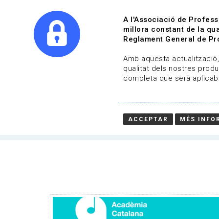
A l'Associació de Profess
millora constant de la qua
Reglament General de Pro
Qui s
Amb aquesta actualització, 
qualitat dels nostres produ
completa que serà aplicabl
Actualitat | Música
Data de publicació: 07-02-2021
ACCEPTAR
MÉS INFO
HOME
/
NOTICIA
/
ACTUALITAT