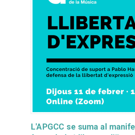
L'APGCC se suma al manifes