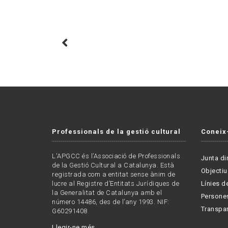
Professionals de la gestió cultural
Coneix
L'APGCC és l’Associació de Professionals
Junta di
de la Gestió Cultural a Catalunya. Està
Objectiu
registrada com a entitat sense ànim de
lucre al Registre d’Entitats Jurídiques de
Línies de
la Generalitat de Catalunya amb el
Persone
número 14486, des de l’any 1993. NIF:
Transpa
G60291408
Llegir-ne més