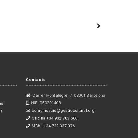
Contacte
Carrer Montalegre, 7, 08001 Barcelona
NIF. G60291408
es
comunicacio@gestiocultural.org
es
Oficina +34 932 703 566
Mòbil +34 722 337 376