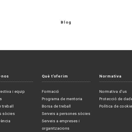
Blog
-nos
Què t'oferim
Normativa
rectiva i equip
Formació
Normativa d'us
s
Programa de mentoria
Protecció de dad
 treball
Borsa de treball
Política de cooki
s sòcies
Serveis a persones sòcies
rència
Serveis a empreses i
organitzacions