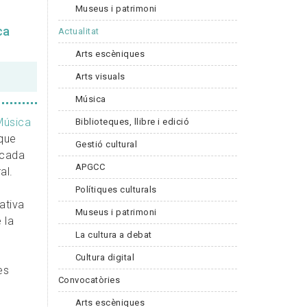
Museus i patrimoni
ca
Actualitat
Arts escèniques
Arts visuals
Música
Música
Biblioteques, llibre i edició
 que
Gestió cultural
ocada
APGCC
al.
Polítiques culturals
ativa
Museus i patrimoni
 la
La cultura a debat
Cultura digital
es
Convocatòries
Arts escèniques