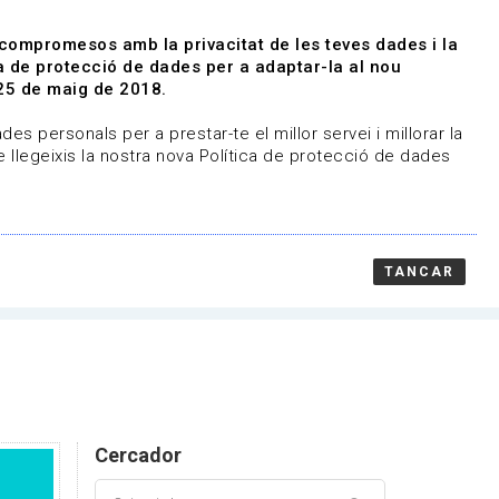
|
|
Agenda
Directori de documents
 compromesos amb la privacitat de les teves dades i la
ica de protecció de dades per a adaptar-la al nou
Associa't
Entra
25 de maig de 2018.
representem
Contacte
es personals per a prestar-te el millor servei i millorar la
 llegeixis la nostra nova Política de protecció de dades
TANCAR
Cercador