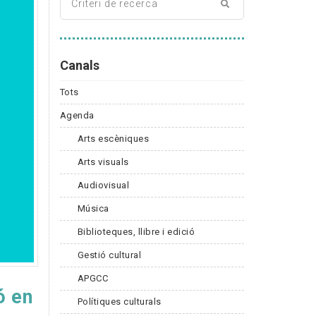
Canals
Tots
Agenda
Arts escèniques
Arts visuals
Audiovisual
Música
Biblioteques, llibre i edició
Gestió cultural
APGCC
ó en
Polítiques culturals