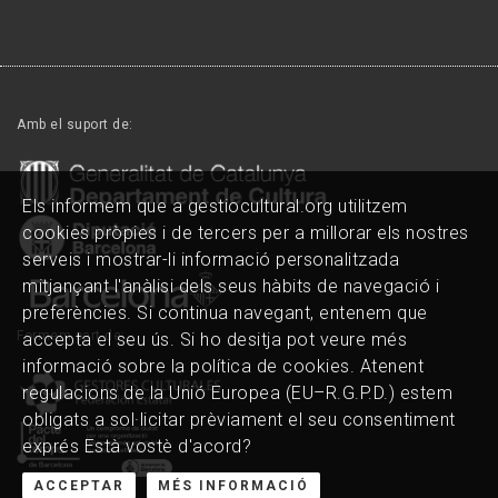
Amb el suport de:
Els informem que a gestiocultural.org utilitzem
cookies pròpies i de tercers per a millorar els nostres
serveis i mostrar-li informació personalitzada
mitjançant l'anàlisi dels seus hàbits de navegació i
preferències. Si continua navegant, entenem que
Formem part de:
accepta el seu ús. Si ho desitja pot veure més
informació sobre la política de cookies. Atenent
regulacions de la Unió Europea (EU–R.G.P.D.) estem
obligats a sol·licitar prèviament el seu consentiment
exprés Està vostè d'acord?
ACCEPTAR
MÉS INFORMACIÓ