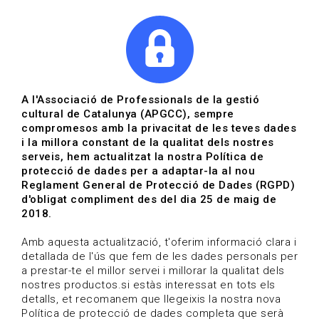
|
|
Agenda
Directori de documents
A l'Associació de Professionals de la gestió
cultural de Catalunya (APGCC), sempre
Actualitat | Gestió cultural
compromesos amb la privacitat de les teves dades
i la millora constant de la qualitat dels nostres
Data de publicació: 22-04-2020
serveis, hem actualitzat la nostra Política de
protecció de dades per a adaptar-la al nou
Reglament General de Protecció de Dades (RGPD)
HOME
/
NOTICIA
/
ACTUALITAT
d'obligat compliment des del dia 25 de maig de
2018.
Amb aquesta actualització, t'oferim informació clara i
detallada de l'ús que fem de les dades personals per
a prestar-te el millor servei i millorar la qualitat dels
nostres productos.si estàs interessat en tots els
detalls, et recomanem que llegeixis la nostra nova
Política de protecció de dades completa que serà