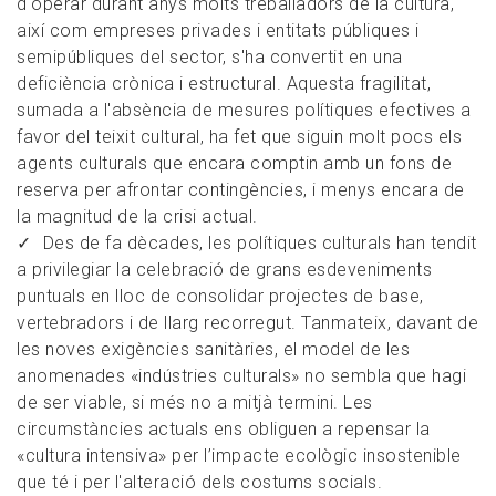
d'operar durant anys molts treballadors de la cultura,
així com empreses privades i entitats públiques i
semipúbliques del sector, s'ha convertit en una
deficiència crònica i estructural. Aquesta fragilitat,
sumada a l'absència de mesures polítiques efectives a
favor del teixit cultural, ha fet que siguin molt pocs els
agents culturals que encara comptin amb un fons de
reserva per afrontar contingències, i menys encara de
la magnitud de la crisi actual.
Des de fa dècades, les polítiques culturals han tendit
a privilegiar la celebració de grans esdeveniments
puntuals en lloc de consolidar projectes de base,
vertebradors i de llarg recorregut. Tanmateix, davant de
les noves exigències sanitàries, el model de les
anomenades «indústries culturals» no sembla que hagi
de ser viable, si més no a mitjà termini. Les
circumstàncies actuals ens obliguen a repensar la
«cultura intensiva» per l’impacte ecològic insostenible
que té i per l'alteració dels costums socials.