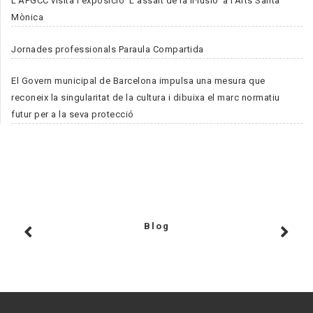
L'APGCC visita l'exposició 'L'assalt de la il·lusió' a l'Arts Santa
Mònica
Jornades professionals Paraula Compartida
El Govern municipal de Barcelona impulsa una mesura que
reconeix la singularitat de la cultura i dibuixa el marc normatiu
futur per a la seva protecció
Blog