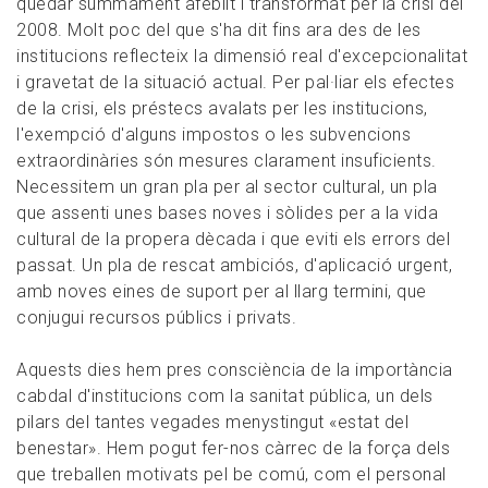
quedar summament afeblit i transformat per la crisi del
2008. Molt poc del que s'ha dit fins ara des de les
institucions reflecteix la dimensió real d'excepcionalitat
i gravetat de la situació actual. Per pal·liar els efectes
de la crisi, els préstecs avalats per les institucions,
l'exempció d'alguns impostos o les subvencions
extraordinàries són mesures clarament insuficients.
Necessitem un gran pla per al sector cultural, un pla
que assenti unes bases noves i sòlides per a la vida
cultural de la propera dècada i que eviti els errors del
passat. Un pla de rescat ambiciós, d'aplicació urgent,
amb noves eines de suport per al llarg termini, que
conjugui recursos públics i privats.
Aquests dies hem pres consciència de la importància
cabdal d'institucions com la sanitat pública, un dels
pilars del tantes vegades menystingut «estat del
benestar». Hem pogut fer-nos càrrec de la força dels
que treballen motivats pel be comú, com el personal