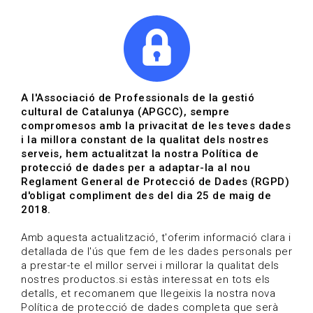
|
|
Agenda
Directori de documents
A l'Associació de Professionals de la gestió
cultural de Catalunya (APGCC), sempre
Actualitat | Gestió cultural
compromesos amb la privacitat de les teves dades
i la millora constant de la qualitat dels nostres
Data de publicació: 03-04-2020
serveis, hem actualitzat la nostra Política de
protecció de dades per a adaptar-la al nou
Reglament General de Protecció de Dades (RGPD)
HOME
/
NOTICIA
/
ACTUALITAT
d'obligat compliment des del dia 25 de maig de
2018.
Amb aquesta actualització, t'oferim informació clara i
detallada de l'ús que fem de les dades personals per
a prestar-te el millor servei i millorar la qualitat dels
nostres productos.si estàs interessat en tots els
detalls, et recomanem que llegeixis la nostra nova
Política de protecció de dades completa que serà