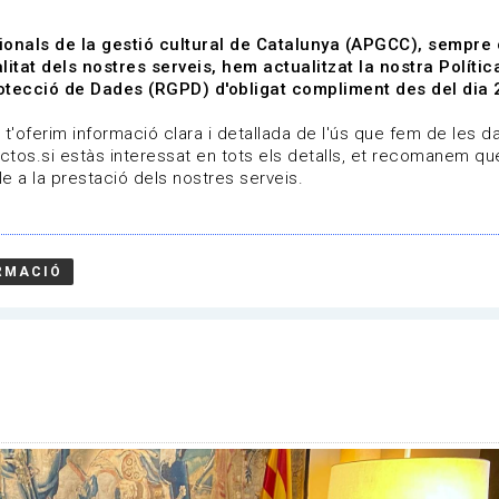
ionals de la gestió cultural de Catalunya (APGCC), sempre
litat dels nostres serveis, hem actualitzat la nostra Polít
tecció de Dades (RGPD) d'obligat compliment des del dia 
om
Línies de treball
Projectes
Serveis
A qui 
t'oferim informació clara i detallada de l'ús que fem de les dad
ctos.si estàs interessat en tots els detalls, et recomanem que
e a la prestació dels nostres serveis.
RMACIÓ