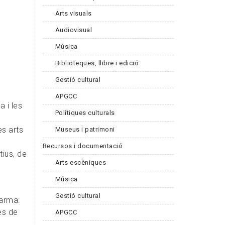
Arts visuals
Audiovisual
Música
Biblioteques, llibre i edició
Gestió cultural
APGCC
a i les
Polítiques culturals
es arts
Museus i patrimoni
Recursos i documentació
tius, de
Arts escèniques
Música
Gestió cultural
larma:
es de
APGCC