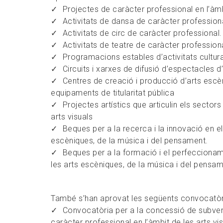
Projectes de caràcter professional en l’àmb
Activitats de dansa de caràcter professiona
Activitats de circ de caràcter professional.
Activitats de teatre de caràcter profession
Programacions estables d’activitats cultura
Circuits i xarxes de difusió d’espectacles d
Centres de creació i producció d’arts escèn
equipaments de titularitat pública
Projectes artístics que articulin els sector
arts visuals
Beques per a la recerca i la innovació en el
escèniques, de la música i del pensament.
Beques per a la formació i el perfeccioname
les arts escèniques, de la música i del pensam
També s’han aprovat les següents convocatòrie
Convocatòria per a la concessió de subven
caràcter professional en l’àmbit de les arts vis