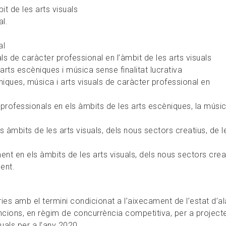
it de les arts visuals
l.
al
ls de caràcter professional en l’àmbit de les arts visuals
’arts escèniques i música sense finalitat lucrativa
iques, música i arts visuals de caràcter professional en
s professionals en els àmbits de les arts escèniques, la músic
s àmbits de les arts visuals, dels nous sectors creatius, de l
nt en els àmbits de les arts visuals, dels nous sectors crea
ent.
s amb el termini condicionat a l’aixecament de l’estat d’a
cions, en règim de concurrència competitiva, per a project
uals per a l’any 2020.