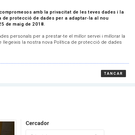
|
|
Agenda
Directori de documents
 compromesos amb la privacitat de les teves dades i la
ica de protecció de dades per a adaptar-la al nou
Associa't
Entra
25 de maig de 2018.
representem
Contacte
es personals per a prestar-te el millor servei i millorar la
 llegeixis la nostra nova Política de protecció de dades
TANCAR
Cercador