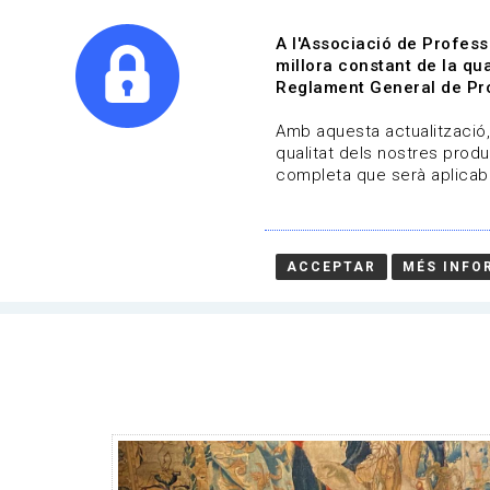
A l'Associació de Profess
millora constant de la qua
Reglament General de Pro
Qui s
Amb aquesta actualització, 
qualitat dels nostres produ
completa que serà aplicabl
Actualitat | Gestió cultural
Data de publicació: 02-04-2020
ACCEPTAR
MÉS INFO
HOME
/
NOTICIA
/
ACTUALITAT