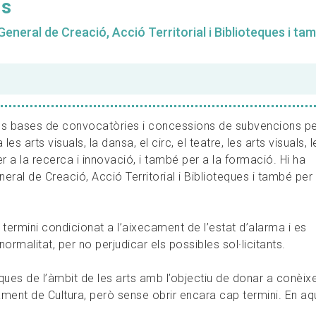
ns
eneral de Creació, Acció Territorial i Biblioteques i ta
es bases de convocatòries i concessions de subvencions pe
les arts visuals, la dansa, el circ, el teatre, les arts visuals, l
 a la recerca i innovació, i també per a la formació. Hi ha
ral de Creació, Acció Territorial i Biblioteques i també per 
ermini condicionat a l’aixecament de l’estat d’alarma i es
normalitat, per no perjudicar els possibles sol·licitants.
iques de l’àmbit de les arts amb l’objectiu de donar a conèix
ament de Cultura, però sense obrir encara cap termini. En aq