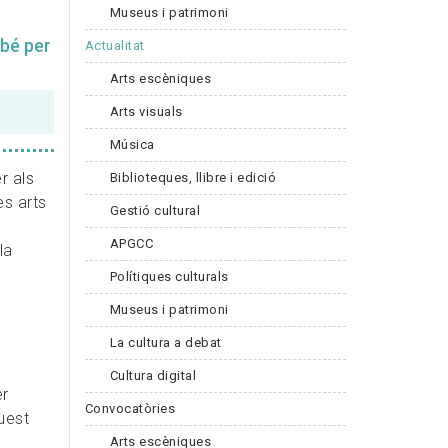
Museus i patrimoni
mbé per
Actualitat
Arts escèniques
Arts visuals
Música
r als
Biblioteques, llibre i edició
es arts
Gestió cultural
APGCC
la
Polítiques culturals
Museus i patrimoni
La cultura a debat
Cultura digital
er
Convocatòries
uest
Arts escèniques