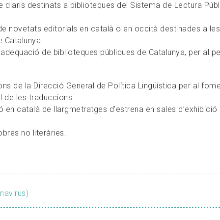
de diaris destinats a biblioteques del Sistema de Lectura Púb
e novetats editorials en català o en occità destinades a les
e Catalunya.
adequació de biblioteques públiques de Catalunya, per al p
ons de la Direcció General de Política Lingüística per al fom
l de les traduccions:
ió en català de llargmetratges d’estrena en sales d’exhibició
bres no literàries.
navirus)