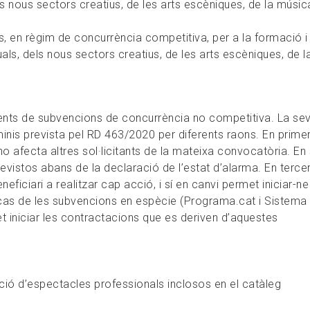
ls nous sectors creatius, de les arts escèniques, de la música
 en règim de concurrència competitiva, per a la formació i 
als, dels nous sectors creatius, de les arts escèniques, de l
ents de subvencions de concurrència no competitiva. La se
nis prevista pel RD 463/2020 per diferents raons. En primer 
 afecta altres sol·licitants de la mateixa convocatòria. En
revistos abans de la declaració de l’estat d’alarma. En tercer
eficiari a realitzar cap acció, i sí en canvi permet iniciar-ne
l cas de les subvencions en espècie (Programa.cat i Sistema
et iniciar les contractacions que es deriven d’aquestes
ió d’espectacles professionals inclosos en el catàleg