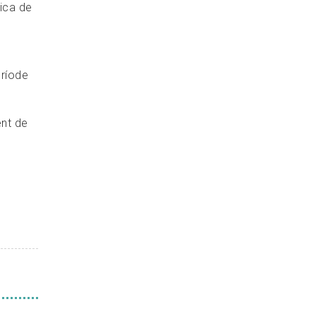
lica de
eríode
ent de