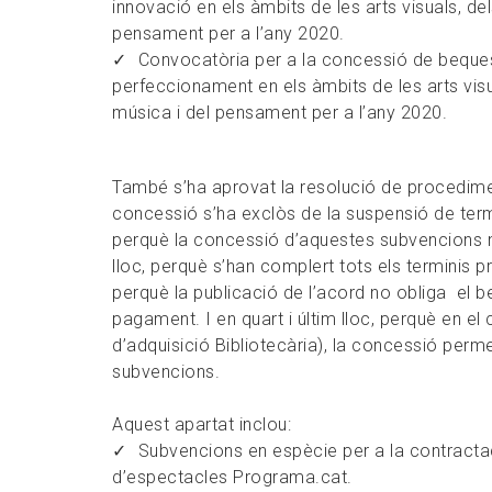
innovació en els àmbits de les arts visuals, de
pensament per a l’any 2020.
Convocatòria per a la concessió de beques,
perfeccionament en els àmbits de les arts visu
música i del pensament per a l’any 2020.
També s’ha aprovat la resolució de procedim
concessió s’ha exclòs de la suspensió de termi
perquè la concessió d’aquestes subvencions no
lloc, perquè s’han complert tots els terminis p
perquè la publicació de l’acord no obliga el ben
pagament. I en quart i últim lloc, perquè en e
d’adquisició Bibliotecària), la concessió perm
subvencions.
Aquest apartat inclou:
Subvencions en espècie per a la contractac
d’espectacles Programa.cat.