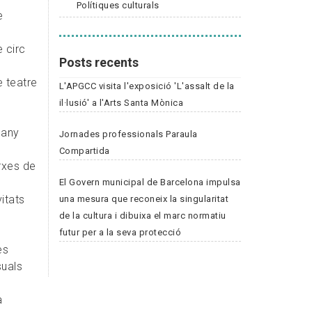
Polítiques culturals
e
 circ
Posts recents
e teatre
L'APGCC visita l'exposició 'L'assalt de la
il·lusió' a l'Arts Santa Mònica
’any
Jornades professionals Paraula
Compartida
rxes de
El Govern municipal de Barcelona impulsa
itats
una mesura que reconeix la singularitat
de la cultura i dibuixa el marc normatiu
futur per a la seva protecció
es
suals
a