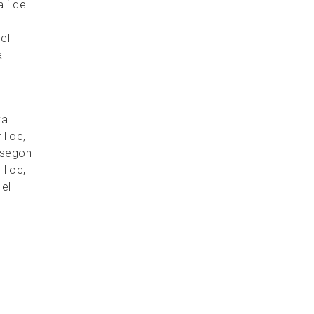
 i del
el
a
va
lloc,
 segon
 lloc,
 el