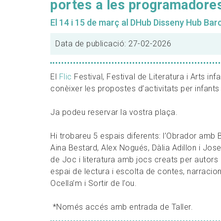
portes a les programadore
El 14 i 15 de març al DHub Disseny Hub Bar
Data de publicació: 27-02-2026
El
Flic
Festival, Festival de Literatura i Arts in
conèixer les propostes d’activitats per infant
Ja podeu reservar la vostra plaça.
Hi trobareu 5 espais diferents: l’Obrador amb B
Aina Bestard, Alex Nogués, Dàlia Adillon i Jos
de Joc i literatura amb jocs creats per autors i 
espai de lectura i escolta de contes, narraci
Ocella’m i Sortir de l’ou.
*Només accés amb entrada de Taller.