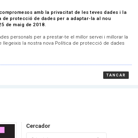
|
|
Agenda
Directori de documents
 compromesos amb la privacitat de les teves dades i la
ica de protecció de dades per a adaptar-la al nou
Associa't
Entra
25 de maig de 2018.
representem
Contacte
es personals per a prestar-te el millor servei i millorar la
 llegeixis la nostra nova Política de protecció de dades
TANCAR
Cercador