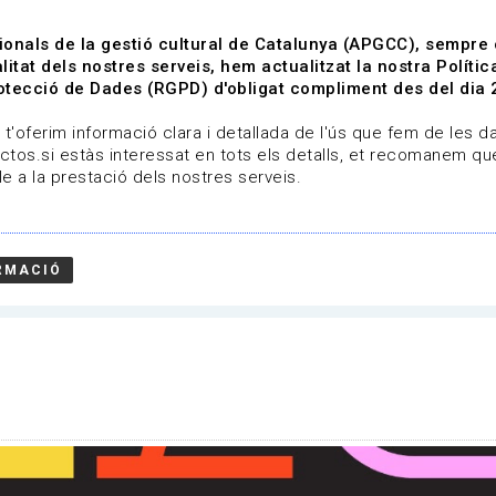
ionals de la gestió cultural de Catalunya (APGCC), sempre
litat dels nostres serveis, hem actualitzat la nostra Polít
tecció de Dades (RGPD) d'obligat compliment des del dia 
om
Línies de treball
Projectes
Serveis
A qui 
t'oferim informació clara i detallada de l'ús que fem de les dad
ctos.si estàs interessat en tots els detalls, et recomanem que
e a la prestació dels nostres serveis.
ibre i edició
RMACIÓ