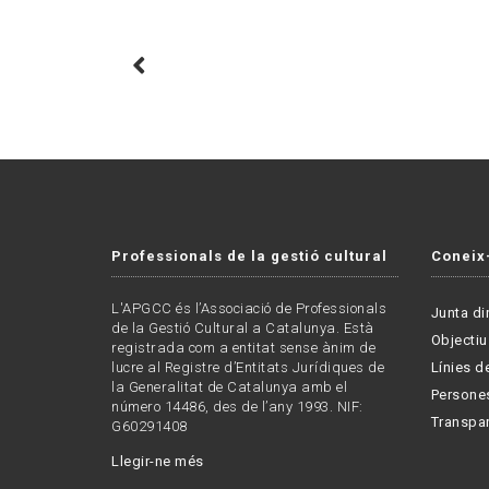
Professionals de la gestió cultural
Coneix
L'APGCC és l’Associació de Professionals
Junta di
de la Gestió Cultural a Catalunya. Està
Objectiu
registrada com a entitat sense ànim de
lucre al Registre d’Entitats Jurídiques de
Línies de
la Generalitat de Catalunya amb el
Persone
número 14486, des de l’any 1993. NIF:
Transpa
G60291408
Llegir-ne més