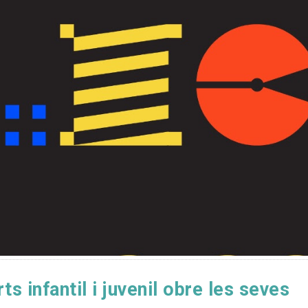
rts infantil i juvenil obre les seves