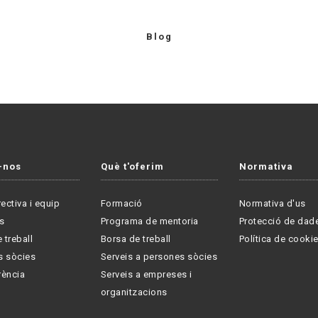
Blog
-nos
Què t'oferim
Normativa
rectiva i equip
Formació
Normativa d'us
s
Programa de mentoria
Protecció de dad
 treball
Borsa de treball
Política de cooki
s sòcies
Serveis a persones sòcies
rència
Serveis a empreses i
organitzacions