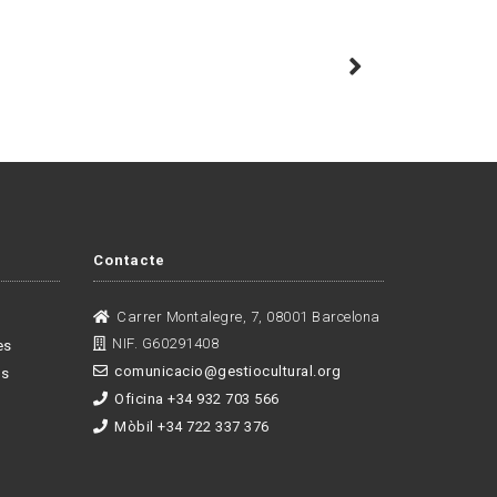
Contacte
Carrer Montalegre, 7, 08001 Barcelona
NIF. G60291408
es
comunicacio@gestiocultural.org
es
Oficina +34 932 703 566
Mòbil +34 722 337 376