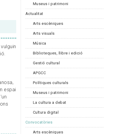
Museus i patrimoni
Actualitat
Arts escèniques
Arts visuals
Música
 vulguin
Biblioteques, llibre i edició
ió.
Gestió cultural
APGCC
Canosa,
Polítiques culturals
un espai
Museus i patrimoni
d'un
La cultura a debat
ions
Cultura digital
Convocatòries
Arts escèniques