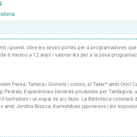
s
celona
fantil i juvenil, obre les seves portes per a programadores que
s de 6 mesos a 12 anys i valorar-les per a la seva programac
elén Perea, Tartera i Gomets i colors; el Taller* amb Oriol 
ep Pedrals; Experiències literàries produïdes per Tantàgora; 
il·lustradors i un espai de joc lliure. La Biblioteca constarà 
ons amb Jordina Bisoca, Kamishibais japonesos i les exposic