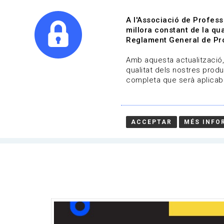
A l'Associació de Profess
millora constant de la qua
Reglament General de Pro
Qui s
Amb aquesta actualització, 
qualitat dels nostres produ
completa que serà aplicabl
Convocatòries | Biblioteques, ll
Data de publicació: 27-02-2026
ACCEPTAR
MÉS INFO
HOME
/
NOTICIA
/
CONVOCATÒRIES