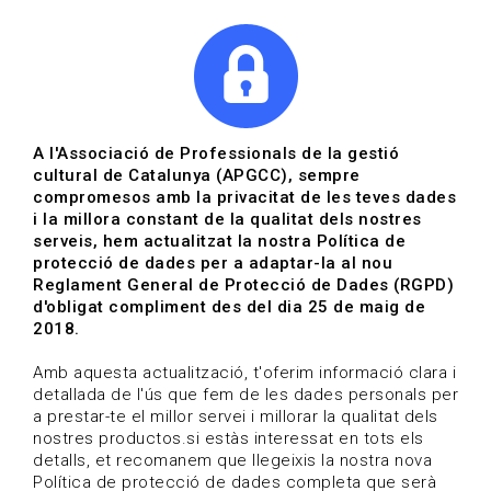
|
|
Agenda
Directori de documents
A l'Associació de Professionals de la gestió
cultural de Catalunya (APGCC), sempre
Convocatòries | Gestió
compromesos amb la privacitat de les teves dades
i la millora constant de la qualitat dels nostres
cultural
serveis, hem actualitzat la nostra Política de
protecció de dades per a adaptar-la al nou
Data de publicació: 16-01-2026
Reglament General de Protecció de Dades (RGPD)
HOME
/
NOTICIA
/
CONVOCATÒRIES
d'obligat compliment des del dia 25 de maig de
2018.
Amb aquesta actualització, t'oferim informació clara i
detallada de l'ús que fem de les dades personals per
a prestar-te el millor servei i millorar la qualitat dels
nostres productos.si estàs interessat en tots els
detalls, et recomanem que llegeixis la nostra nova
Política de protecció de dades completa que serà