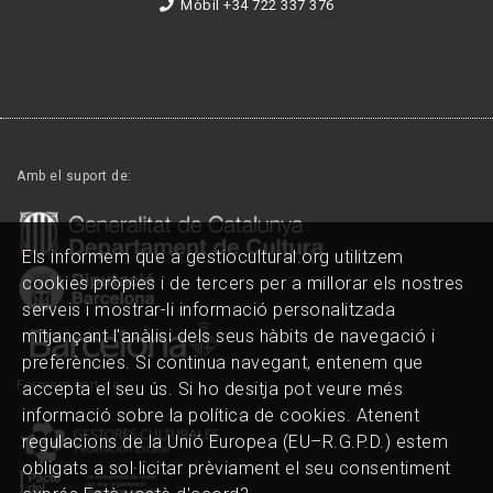
Mòbil +34 722 337 376
Amb el suport de:
Els informem que a gestiocultural.org utilitzem
cookies pròpies i de tercers per a millorar els nostres
serveis i mostrar-li informació personalitzada
mitjançant l'anàlisi dels seus hàbits de navegació i
preferències. Si continua navegant, entenem que
Formem part de:
accepta el seu ús. Si ho desitja pot veure més
informació sobre la política de cookies. Atenent
regulacions de la Unió Europea (EU–R.G.P.D.) estem
obligats a sol·licitar prèviament el seu consentiment