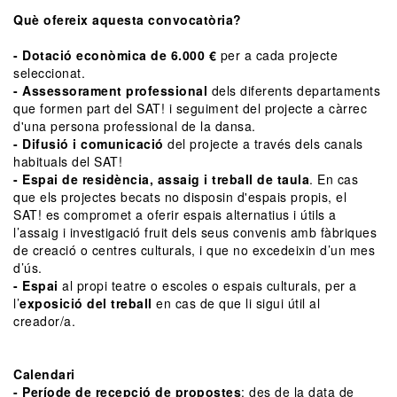
Què ofereix aquesta convocatòria?
- Dotació econòmica de 6.000 €
per a cada projecte
seleccionat.
- Assessorament professional
dels diferents departaments
que formen part del SAT! i seguiment del projecte a càrrec
d'una persona professional de la dansa.
- Difusió i comunicació
del projecte a través dels canals
habituals del SAT!
- Espai de residència, assaig i treball de taula
. En cas
que els projectes becats no disposin d'espais propis, el
SAT! es compromet a oferir espais alternatius i útils a
l’assaig i investigació fruit dels seus convenis amb fàbriques
de creació o centres culturals, i que no excedeixin d’un mes
d’ús.
- Espai
al propi teatre o escoles o espais culturals, per a
l’
exposició del treball
en cas de que li sigui útil al
creador/a.
Calendari
- Període de recepció de propostes
: des de la data de