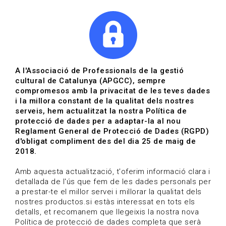
|
|
Agenda
Directori de documents
A l'Associació de Professionals de la gestió
cultural de Catalunya (APGCC), sempre
Convocatòries | Arts
compromesos amb la privacitat de les teves dades
i la millora constant de la qualitat dels nostres
escèniques
serveis, hem actualitzat la nostra Política de
protecció de dades per a adaptar-la al nou
Data de publicació: 06-11-2025
Reglament General de Protecció de Dades (RGPD)
HOME
/
NOTICIA
/
CONVOCATÒRIES
d'obligat compliment des del dia 25 de maig de
2018.
Amb aquesta actualització, t'oferim informació clara i
detallada de l'ús que fem de les dades personals per
a prestar-te el millor servei i millorar la qualitat dels
nostres productos.si estàs interessat en tots els
detalls, et recomanem que llegeixis la nostra nova
Política de protecció de dades completa que serà