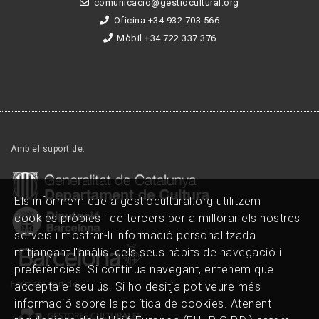
comunicacio@gestiocultural.org
Oficina +34 932 703 566
Mòbil +34 722 337 376
Amb el suport de:
Els informem que a gestiocultural.org utilitzem
cookies pròpies i de tercers per a millorar els nostres
serveis i mostrar-li informació personalitzada
mitjançant l'anàlisi dels seus hàbits de navegació i
preferències. Si continua navegant, entenem que
Formem part de:
accepta el seu ús. Si ho desitja pot veure més
informació sobre la política de cookies. Atenent