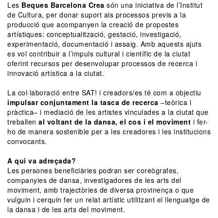
Les
Beques Barcelona Crea
són una iniciativa de l’Institut
de Cultura, per donar suport als processos previs a la
producció que acompanyen la creació de propostes
artístiques: conceptualització, gestació, investigació,
experimentació, documentació i assaig. Amb aquests ajuts
es vol contribuir a l’impuls cultural i científic de la ciutat
oferint recursos per desenvolupar processos de recerca i
innovació artística a la ciutat.
La col·laboració entre SAT! i creadors/es té com a objectiu
impulsar conjuntament la tasca de recerca
–teòrica i
pràctica– i mediació de les artistes vinculades a la ciutat que
treballen
al voltant de la dansa, el cos i el moviment
i fer-
ho de manera sostenible per a les creadores i les institucions
convocants.
A qui va adreçada?
Les persones beneficiàries podran ser coreògrafes,
companyies de dansa, investigadores de les arts del
moviment, amb trajectòries de diversa provinença o que
vulguin i cerquin fer un relat artístic utilitzant el llenguatge de
la dansa i de les arts del moviment.