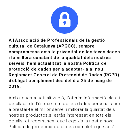
|
|
Agenda
Directori de documents
A l'Associació de Professionals de la gestió
cultural de Catalunya (APGCC), sempre
Agenda | Polítiques
compromesos amb la privacitat de les teves dades
i la millora constant de la qualitat dels nostres
culturals
serveis, hem actualitzat la nostra Política de
protecció de dades per a adaptar-la al nou
Data de publicació: 23-09-2025
Reglament General de Protecció de Dades (RGPD)
HOME
/
NOTICIA
/
AGENDA
d'obligat compliment des del dia 25 de maig de
2018.
Amb aquesta actualització, t'oferim informació clara i
detallada de l'ús que fem de les dades personals per
a prestar-te el millor servei i millorar la qualitat dels
nostres productos.si estàs interessat en tots els
detalls, et recomanem que llegeixis la nostra nova
Política de protecció de dades completa que serà