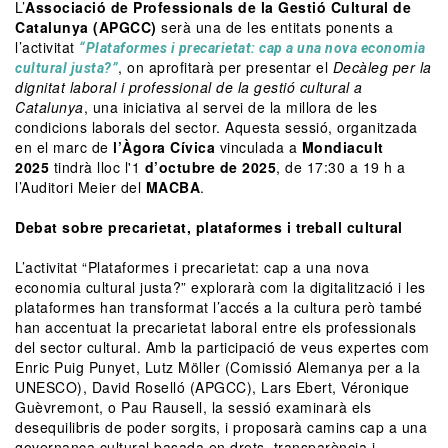
L’
Associació de Professionals de la Gestió Cultural de
Catalunya (APGCC)
serà una de les entitats ponents a
l’activitat
“Plataformes i precarietat: cap a una nova economia
, on aprofitarà per presentar el
Decàleg per la
cultural justa?”
dignitat laboral i professional de la gestió cultural a
Catalunya
, una iniciativa al servei de la millora de les
condicions laborals del sector. Aquesta sessió, organitzada
en el marc de
l’Àgora Cívica
vinculada a
Mondiacult
2025
tindrà lloc l'1
d’octubre de 2025
, de 17:30 a 19 h a
l’Auditori Meier del
MACBA
.
Debat sobre precarietat, plataformes i treball cultural
L’activitat “Plataformes i precarietat: cap a una nova
economia cultural justa?” explorarà com la digitalització i les
plataformes han transformat l’accés a la cultura però també
han accentuat la precarietat laboral entre els professionals
del sector cultural. Amb la participació de veus expertes com
Enric Puig Punyet, Lutz Möller (Comissió Alemanya per a la
UNESCO), David Roselló (APGCC), Lars Ebert, Véronique
Guèvremont, o Pau Rausell, la sessió examinarà els
desequilibris de poder sorgits, i proposarà camins cap a una
governança cultural basada en drets, transparència i