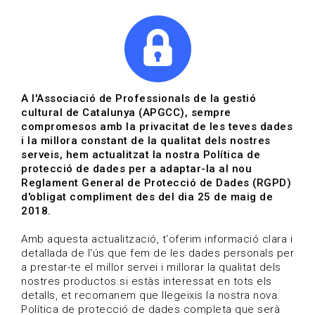
|
|
Agenda
Directori de documents
A l'Associació de Professionals de la gestió
cultural de Catalunya (APGCC), sempre
Agenda | Gestió cultural
compromesos amb la privacitat de les teves dades
i la millora constant de la qualitat dels nostres
18-09-2025 fins al 18-09-2025
serveis, hem actualitzat la nostra Política de
protecció de dades per a adaptar-la al nou
Reglament General de Protecció de Dades (RGPD)
HOME
/
NOTICIA
/
AGENDA
d'obligat compliment des del dia 25 de maig de
2018.
Amb aquesta actualització, t'oferim informació clara i
detallada de l'ús que fem de les dades personals per
a prestar-te el millor servei i millorar la qualitat dels
nostres productos.si estàs interessat en tots els
detalls, et recomanem que llegeixis la nostra nova
Política de protecció de dades completa que serà