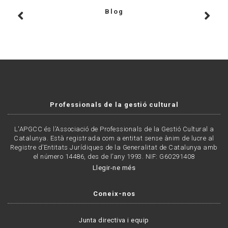
Blog
Professionals de la gestió cultural
L'APGCC és l’Associació de Professionals de la Gestió Cultural a
Catalunya. Està registrada com a entitat sense ànim de lucre al
Registre d’Entitats Jurídiques de la Generalitat de Catalunya amb
el número 14486, des de l’any 1993. NIF: G60291408
Llegir-ne més
Coneix-nos
Junta directiva i equip