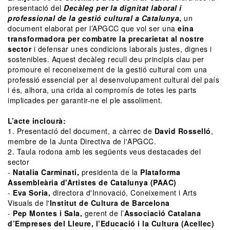
presentació del
Decàleg per la dignitat laboral i
professional de la gestió cultural a Catalunya
,
un
document elaborat per l’APGCC que vol ser una
eina
transformadora per combatre la precarietat al nostre
sector
i defensar unes condicions laborals justes, dignes i
sostenibles. Aquest decàleg recull deu principis clau per
promoure el reconeixement de la gestió cultural com una
professió essencial per al desenvolupament cultural del país
i és, alhora, una crida al compromís de totes les parts
implicades per garantir-ne el ple assoliment.
L’acte inclourà:
1. Presentació del document, a càrrec de
David Rosselló
,
membre de la Junta Directiva de l'APGCC.
2. Taula rodona amb les següents veus destacades del
sector
-
Natalia Carminati,
presidenta de la
Plataforma
Assembleària d'Artistes de Catalunya (PAAC)
-
Eva Soria,
directora d'Innovació, Coneixement i Arts
Visuals de l'
Institut de Cultura de Barcelona
-
Pep Montes i Sala,
gerent de l’
Associació Catalana
d’Empreses del Lleure, l’Educació i la Cultura (Acellec)