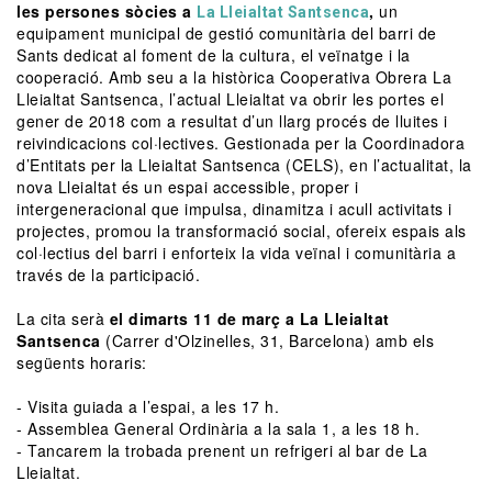
les persones sòcies a
,
un
La Lleialtat Santsenca
equipament municipal de gestió comunitària del barri de
Sants dedicat al foment de la cultura, el veïnatge i la
cooperació. Amb seu a la històrica Cooperativa Obrera La
Lleialtat Santsenca, l’actual Lleialtat va obrir les portes el
gener de 2018 com a resultat d’un llarg procés de lluites i
reivindicacions col·lectives. Gestionada per la Coordinadora
d’Entitats per la Lleialtat Santsenca (CELS), en l’actualitat, la
nova Lleialtat és un espai accessible, proper i
intergeneracional que impulsa, dinamitza i acull activitats i
projectes, promou la transformació social, ofereix espais als
col·lectius del barri i enforteix la vida veïnal i comunitària a
través de la participació.
La cita serà
el dimarts 11 de març a La Lleialtat
Santsenca
(Carrer d'Olzinelles, 31, Barcelona) amb els
següents horaris:
- Visita guiada a l’espai, a les 17 h.
- Assemblea General Ordinària a la sala 1, a les 18 h.
- Tancarem la trobada prenent un refrigeri al bar de La
Lleialtat.