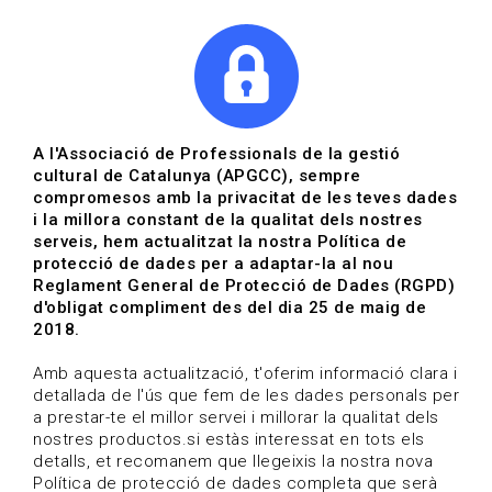
|
|
Agenda
Directori de documents
A l'Associació de Professionals de la gestió
cultural de Catalunya (APGCC), sempre
Agenda | APGCC
compromesos amb la privacitat de les teves dades
i la millora constant de la qualitat dels nostres
Data de publicació: 20-02-2025
serveis, hem actualitzat la nostra Política de
protecció de dades per a adaptar-la al nou
Reglament General de Protecció de Dades (RGPD)
HOME
/
NOTICIA
/
AGENDA
d'obligat compliment des del dia 25 de maig de
2018.
Amb aquesta actualització, t'oferim informació clara i
detallada de l'ús que fem de les dades personals per
a prestar-te el millor servei i millorar la qualitat dels
nostres productos.si estàs interessat en tots els
detalls, et recomanem que llegeixis la nostra nova
Política de protecció de dades completa que serà