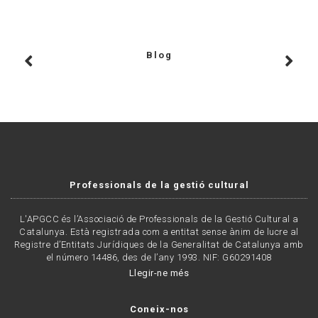
Blog
Professionals de la gestió cultural
L'APGCC és l’Associació de Professionals de la Gestió Cultural a
Catalunya. Està registrada com a entitat sense ànim de lucre al
Registre d’Entitats Jurídiques de la Generalitat de Catalunya amb
el número 14486, des de l’any 1993. NIF: G60291408
Llegir-ne més
Coneix-nos