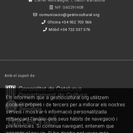
Carrer Montalegre, 7, 08001 Barcelona
NIF. G60291408
comunicacio@gestiocultural.org
Oficina +34 932 703 566
Mòbil +34 722 337 376
Amb el suport de:
Els informem que a gestiocultural.org utilitzem
cookies pròpies i de tercers per a millorar els nostres
serveis i mostrar-li informació personalitzada
mitjançant l'anàlisi dels seus hàbits de navegació i
preferències. Si continua navegant, entenem que
Formem part de: