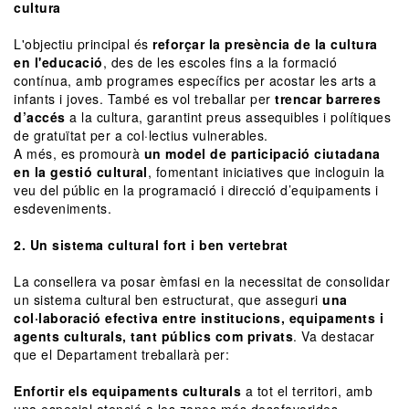
cultura
L'objectiu principal és
reforçar la presència de la cultura
en l'educació
, des de les escoles fins a la formació
contínua, amb programes específics per acostar les arts a
infants i joves. També es vol treballar per
trencar barreres
d’accés
a la cultura, garantint preus assequibles i polítiques
de gratuïtat per a col·lectius vulnerables.
A més, es promourà
un model de participació ciutadana
en la gestió cultural
, fomentant iniciatives que incloguin la
veu del públic en la programació i direcció d’equipaments i
esdeveniments.
2. Un sistema cultural fort i ben vertebrat
La consellera va posar èmfasi en la necessitat de consolidar
un sistema cultural ben estructurat, que asseguri
una
col·laboració efectiva entre institucions, equipaments i
agents culturals, tant públics com privats
. Va destacar
que el Departament treballarà per:
Enfortir els equipaments culturals
a tot el territori, amb
una especial atenció a les zones més desafavorides.