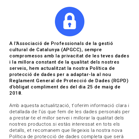
|
|
Agenda
Directori de documents
A l'Associació de Professionals de la gestió
cultural de Catalunya (APGCC), sempre
Actualitat | Gestió cultural
compromesos amb la privacitat de les teves dades
i la millora constant de la qualitat dels nostres
Data de publicació: 24-01-2025
serveis, hem actualitzat la nostra Política de
protecció de dades per a adaptar-la al nou
Reglament General de Protecció de Dades (RGPD)
HOME
/
NOTICIA
/
ACTUALITAT
d'obligat compliment des del dia 25 de maig de
2018.
Amb aquesta actualització, t'oferim informació clara i
detallada de l'ús que fem de les dades personals per
a prestar-te el millor servei i millorar la qualitat dels
nostres productos.si estàs interessat en tots els
detalls, et recomanem que llegeixis la nostra nova
Política de protecció de dades completa que serà