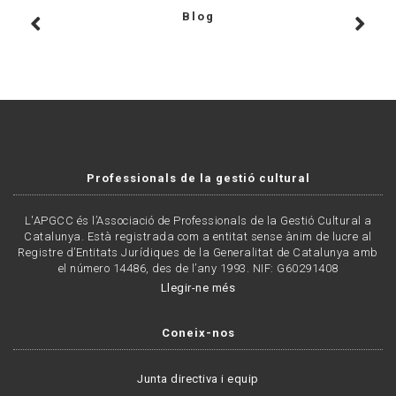
Blog
Professionals de la gestió cultural
L'APGCC és l’Associació de Professionals de la Gestió Cultural a
Catalunya. Està registrada com a entitat sense ànim de lucre al
Registre d’Entitats Jurídiques de la Generalitat de Catalunya amb
el número 14486, des de l’any 1993. NIF: G60291408
Llegir-ne més
Coneix-nos
Junta directiva i equip