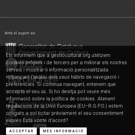
Amb el suport de:
Els informem que a gestiocultural.org utilitzem
cookies pròpies i de tercers per a millorar els nostres
serveis i mostrar-li informació personalitzada
mitjançant l'anàlisi dels seus hàbits de navegació i
preferències. Si continua navegant, entenem que
Formem part de:
accepta el seu ús. Si ho desitja pot veure més
informació sobre la política de cookies. Atenent
regulacions de la Unió Europea (EU–R.G.P.D.) estem
obligats a sol·licitar prèviament el seu consentiment
exprés Està vostè d'acord?
ACCEPTAR
MÉS INFORMACIÓ