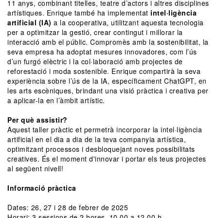
11 anys, combinant titelles, teatre d’actors i altres disciplines
artístiques. Enrique també ha implementat
intel·ligència
artificial (IA)
a la cooperativa, utilitzant aquesta tecnologia
per a optimitzar la gestió, crear contingut i millorar la
interacció amb el públic. Compromès amb la sostenibilitat, la
seva empresa ha adoptat mesures innovadores, com l’ús
d’un furgó elèctric i la col·laboració amb projectes de
reforestació i moda sostenible. Enrique compartirà la seva
experiència sobre l’ús de la IA, específicament ChatGPT, en
les arts escèniques, brindant una visió pràctica i creativa per
a aplicar-la en l’àmbit artístic.
Per què assistir?
Aquest taller pràctic et permetrà incorporar la intel·ligència
artificial en el dia a dia de la teva companyia artística,
optimitzant processos i desbloquejant noves possibilitats
creatives. És el moment d'innovar i portar els teus projectes
al següent nivell!
Informació pràctica
Dates: 26, 27 i 28 de febrer de 2025
Horari: 3 sessions de 2 hores, 10.00 a 12.00 h