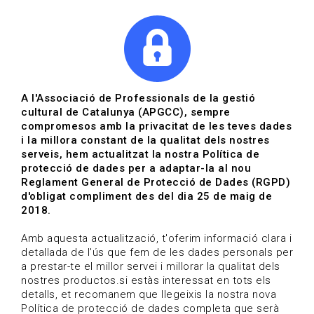
|
|
Agenda
Directori de documents
A l'Associació de Professionals de la gestió
cultural de Catalunya (APGCC), sempre
Agenda | Arts escèniques
compromesos amb la privacitat de les teves dades
i la millora constant de la qualitat dels nostres
Data de publicació: 27-01-2025
serveis, hem actualitzat la nostra Política de
protecció de dades per a adaptar-la al nou
Reglament General de Protecció de Dades (RGPD)
HOME
/
NOTICIA
/
AGENDA
d'obligat compliment des del dia 25 de maig de
2018.
Amb aquesta actualització, t'oferim informació clara i
detallada de l'ús que fem de les dades personals per
a prestar-te el millor servei i millorar la qualitat dels
nostres productos.si estàs interessat en tots els
detalls, et recomanem que llegeixis la nostra nova
Política de protecció de dades completa que serà