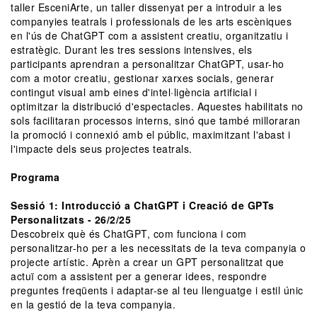
taller EsceniArte, un taller dissenyat per a introduir a les
companyies teatrals i professionals de les arts escèniques
en l'ús de ChatGPT com a assistent creatiu, organitzatiu i
estratègic. Durant les tres sessions intensives, els
participants aprendran a personalitzar ChatGPT, usar-ho
com a motor creatiu, gestionar xarxes socials, generar
contingut visual amb eines d'intel·ligència artificial i
optimitzar la distribució d'espectacles. Aquestes habilitats no
sols facilitaran processos interns, sinó que també milloraran
la promoció i connexió amb el públic, maximitzant l'abast i
l'impacte dels seus projectes teatrals.
Programa
Sessió 1: Introducció a ChatGPT i Creació de GPTs
Personalitzats - 26/2/25
Descobreix què és ChatGPT, com funciona i com
personalitzar-ho per a les necessitats de la teva companyia o
projecte artístic. Aprèn a crear un GPT personalitzat que
actuï com a assistent per a generar idees, respondre
preguntes freqüents i adaptar-se al teu llenguatge i estil únic
en la gestió de la teva companyia.