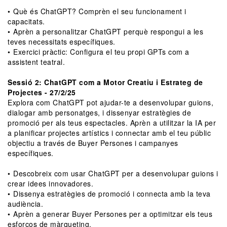
•⁠ ⁠Què és ChatGPT? Comprèn el seu funcionament i
capacitats.
•⁠ ⁠Aprèn a personalitzar ChatGPT perquè respongui a les
teves necessitats específiques.
•⁠ ⁠Exercici pràctic: Configura el teu propi GPTs com a
assistent teatral.
Sessió 2: ChatGPT com a Motor Creatiu i Estrateg de
Projectes - 27/2/25
Explora com ChatGPT pot ajudar-te a desenvolupar guions,
dialogar amb personatges, i dissenyar estratègies de
promoció per als teus espectacles. Aprèn a utilitzar la IA per
a planificar projectes artístics i connectar amb el teu públic
objectiu a través de Buyer Persones i campanyes
específiques.
•⁠ ⁠Descobreix com usar ChatGPT per a desenvolupar guions i
crear idees innovadores.
•⁠ ⁠Dissenya estratègies de promoció i connecta amb la teva
audiència.
•⁠ ⁠Aprèn a generar Buyer Persones per a optimitzar els teus
esforços de màrqueting.