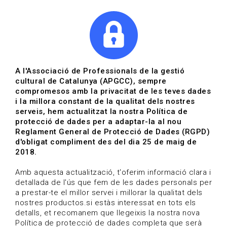
|
|
Agenda
Directori de documents
A l'Associació de Professionals de la gestió
cultural de Catalunya (APGCC), sempre
Convocatòries | Arts
compromesos amb la privacitat de les teves dades
i la millora constant de la qualitat dels nostres
escèniques
serveis, hem actualitzat la nostra Política de
protecció de dades per a adaptar-la al nou
Data de publicació: 02-12-2024
Reglament General de Protecció de Dades (RGPD)
HOME
/
NOTICIA
/
CONVOCATÒRIES
d'obligat compliment des del dia 25 de maig de
2018.
Amb aquesta actualització, t'oferim informació clara i
detallada de l'ús que fem de les dades personals per
a prestar-te el millor servei i millorar la qualitat dels
nostres productos.si estàs interessat en tots els
detalls, et recomanem que llegeixis la nostra nova
Política de protecció de dades completa que serà