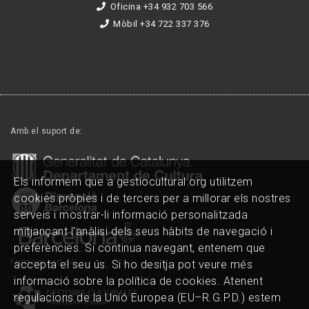
Oficina +34 932 703 566
Mòbil +34 722 337 376
Amb el suport de:
Els informem que a gestiocultural.org utilitzem
cookies pròpies i de tercers per a millorar els nostres
serveis i mostrar-li informació personalitzada
mitjançant l'anàlisi dels seus hàbits de navegació i
preferències. Si continua navegant, entenem que
Formem part de:
accepta el seu ús. Si ho desitja pot veure més
informació sobre la política de cookies. Atenent
regulacions de la Unió Europea (EU–R.G.P.D.) estem