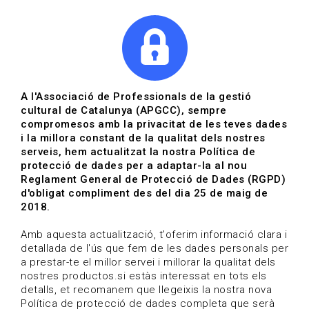
|
|
Agenda
Directori de documents
A l'Associació de Professionals de la gestió
cultural de Catalunya (APGCC), sempre
Agenda | Audiovisual
compromesos amb la privacitat de les teves dades
i la millora constant de la qualitat dels nostres
Data de publicació: 01-10-2024
serveis, hem actualitzat la nostra Política de
protecció de dades per a adaptar-la al nou
Reglament General de Protecció de Dades (RGPD)
HOME
/
NOTICIA
/
AGENDA
d'obligat compliment des del dia 25 de maig de
2018.
Amb aquesta actualització, t'oferim informació clara i
detallada de l'ús que fem de les dades personals per
a prestar-te el millor servei i millorar la qualitat dels
nostres productos.si estàs interessat en tots els
detalls, et recomanem que llegeixis la nostra nova
Política de protecció de dades completa que serà