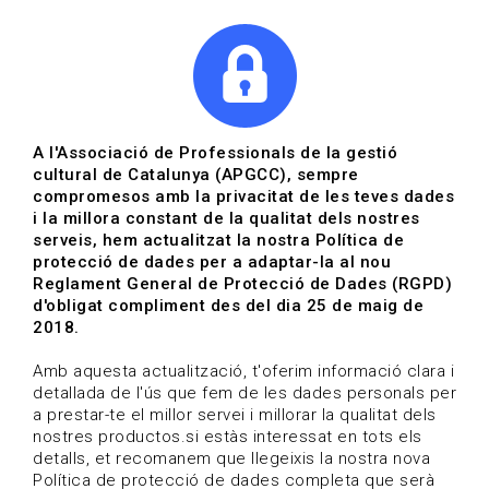
|
|
Agenda
Directori de documents
A l'Associació de Professionals de la gestió
cultural de Catalunya (APGCC), sempre
Agenda | Arts visuals
compromesos amb la privacitat de les teves dades
i la millora constant de la qualitat dels nostres
Data de publicació: 06-05-2024
serveis, hem actualitzat la nostra Política de
protecció de dades per a adaptar-la al nou
Reglament General de Protecció de Dades (RGPD)
HOME
/
NOTICIA
/
AGENDA
d'obligat compliment des del dia 25 de maig de
2018.
Amb aquesta actualització, t'oferim informació clara i
detallada de l'ús que fem de les dades personals per
a prestar-te el millor servei i millorar la qualitat dels
nostres productos.si estàs interessat en tots els
detalls, et recomanem que llegeixis la nostra nova
Política de protecció de dades completa que serà