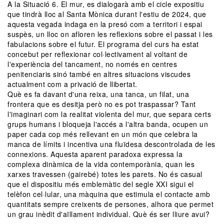
A la Situació 6. El mur, es dialogarà amb el cicle expositiu
que tindrà lloc al Santa Mònica durant l'estiu de 2024, que
aquesta vegada indaga en la presó com a territori i espai
suspès, un lloc on afloren les reflexions sobre el passat i les
fabulacions sobre el futur. El programa del curs ha estat
concebut per reflexionar col·lectivament al voltant de
l'experiència del tancament, no només en centres
penitenciaris sinó també en altres situacions viscudes
actualment com a privació de llibertat.
Què es fa davant d'una reixa, una tanca, un filat, una
frontera que es desitja però no es pot traspassar? Tant
l'imaginari com la realitat violenta del mur, que separa certs
grups humans i bloqueja l'accés a l'altra banda, ocupen un
paper cada cop més rellevant en un món que celebra la
manca de límits i incentiva una fluïdesa descontrolada de les
connexions. Aquesta aparent paradoxa expressa la
complexa dinàmica de la vida contemporània, quan les
xarxes travessen (gairebé) totes les parets. No és casual
que el dispositiu més emblemàtic del segle XXI sigui el
telèfon cel·lular, una màquina que estimula el contacte amb
quantitats sempre creixents de persones, alhora que permet
un grau inèdit d'aïllament individual. Què és ser lliure avui?