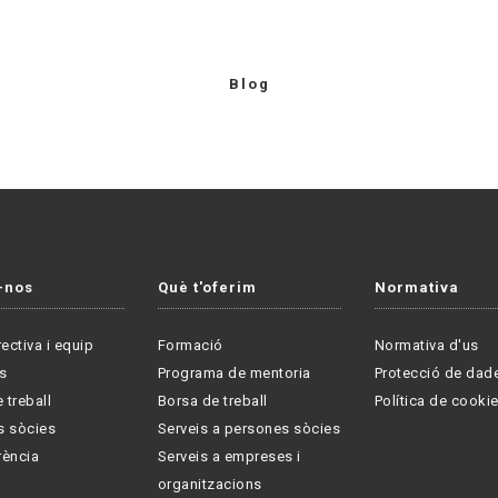
Blog
-nos
Què t'oferim
Normativa
rectiva i equip
Formació
Normativa d'us
s
Programa de mentoria
Protecció de dad
 treball
Borsa de treball
Política de cooki
s sòcies
Serveis a persones sòcies
rència
Serveis a empreses i
organitzacions