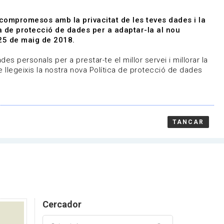
|
|
Agenda
Directori de documents
 compromesos amb la privacitat de les teves dades i la
ica de protecció de dades per a adaptar-la al nou
Associa't
Entra
25 de maig de 2018.
representem
Contacte
es personals per a prestar-te el millor servei i millorar la
 llegeixis la nostra nova Política de protecció de dades
TANCAR
Cercador