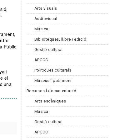
a
Arts visuals
sió,
s
Audiovisual
Música
ivament,
Biblioteques, llibre i edició
rdre
a Públic
Gestió cultural
APGCC
Polítiques culturals
ya i
e el
Museus i patrimoni
 d’una
Recursos i documentació
Arts escèniques
Música
Gestió cultural
APGCC