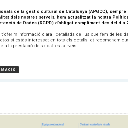
ionals de la gestió cultural de Catalunya (APGCC), sempre
litat dels nostres serveis, hem actualitzat la nostra Polít
tecció de Dades (RGPD) d'obligat compliment des del dia 
om
Línies de treball
Projectes
Serveis
A qui 
t'oferim informació clara i detallada de l'ús que fem de les dad
ctos.si estàs interessat en tots els detalls, et recomanem que
e a la prestació dels nostres serveis.
RMACIÓ