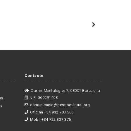
Contacte
Carrer Montalegre, 7, 08001 Barcelona
NIF. G60291408
es
comunicacio@gestiocultural.org
es
Oficina +34 932 703 566
Mòbil +34 722 337 376