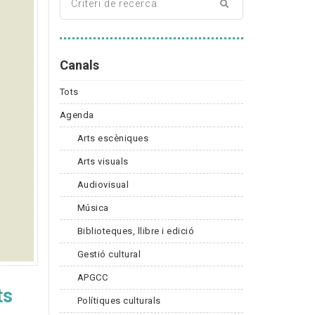
Canals
Tots
Agenda
Arts escèniques
Arts visuals
Audiovisual
Música
Biblioteques, llibre i edició
Gestió cultural
APGCC
ts
Polítiques culturals