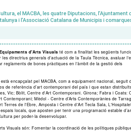
ltura, el MACBA, les quatre Diputacions, l’Ajuntament 
talunya i l’Associació Catalana de Municipis i comarque
'Equipaments d'Arts Visuals
té com a finalitat les següents funci
ir les directrius generals d'actuació de la Taula Tècnica, avaluar l'e
ar reglaments de bones pràctiques en l'àmbit de la gestió dels
està encapçalat pel MACBA, com a equipament nacional, seguit d
res de referència d’art contemporani del país i que estan distribuïts
ies, Vic; Bòlit, Centre d'Art Contemporani. Girona; Fabra i Coats: 
rt Contemporani; Mèdol - Centre d’Arts Contemporànies de Tarra
rt Terres de l'Ebre, Amposta i Centre d'Art Tecla Sala, L'Hospitale
 espais locals, que aposten per tenir una programació estable d’ar
Cultura per poder-la desenvolupar.
ts Visuals són: Fomentar la coordinació de les polítiques públiqu