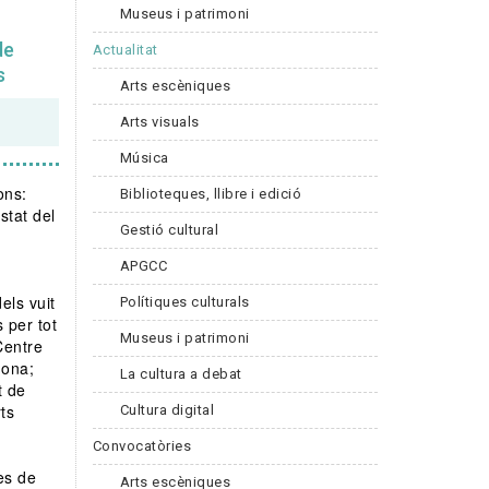
Museus i patrimoni
de
Actualitat
s
Arts escèniques
Arts visuals
Música
ons:
Biblioteques, llibre i edició
stat del
Gestió cultural
APGCC
els vuit
Polítiques culturals
 per tot
Museus i patrimoni
Centre
gona;
La cultura a debat
t de
ts
Cultura digital
Convocatòries
es de
Arts escèniques