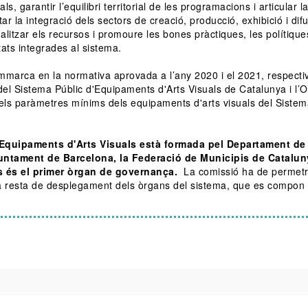
s, garantir l’equilibri territorial de les programacions i articular l
r la integració dels sectors de creació, producció, exhibició i difu
onalitzar els recursos i promoure les bones pràctiques, les polítique
titats integrades al sistema.
emmarca en la normativa aprovada a l’any 2020 i el 2021, respect
el Sistema Públic d'Equipaments d'Arts Visuals de Catalunya i l’O
els paràmetres mínims dels equipaments d'arts visuals del Sistem
'Equipaments d'Arts Visuals està formada pel Departament de
juntament de Barcelona, la Federació de Municipis de Catalun
s és el primer òrgan de governança.
La comissió ha de permetr
e la resta de desplegament dels òrgans del sistema, que es compon