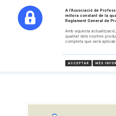
A l'Associació de Profess
millora constant de la qua
Reglament General de Pro
Qui s
Amb aquesta actualització, 
qualitat dels nostres produ
completa que serà aplicabl
Actualitat | Arts visuals
Data de publicació: 22-03-2024
ACCEPTAR
MÉS INFO
HOME
/
NOTICIA
/
ACTUALITAT