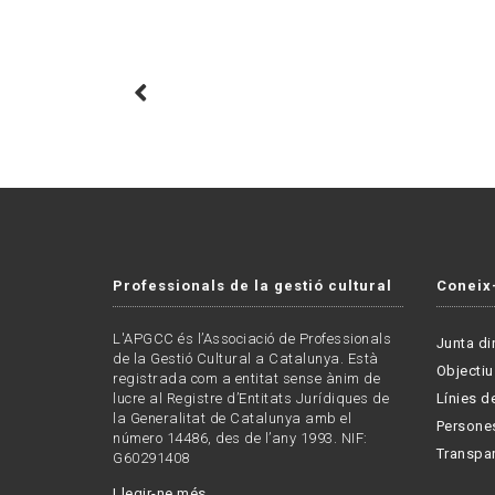
Professionals de la gestió cultural
Coneix
L'APGCC és l’Associació de Professionals
Junta di
de la Gestió Cultural a Catalunya. Està
Objectiu
registrada com a entitat sense ànim de
lucre al Registre d’Entitats Jurídiques de
Línies de
la Generalitat de Catalunya amb el
Persone
número 14486, des de l’any 1993. NIF:
Transpa
G60291408
Llegir-ne més