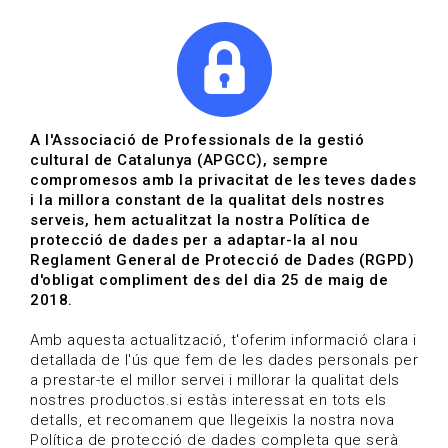
|
|
Agenda
Directori de documents
A l'Associació de Professionals de la gestió
cultural de Catalunya (APGCC), sempre
Agenda | Audiovisual
compromesos amb la privacitat de les teves dades
i la millora constant de la qualitat dels nostres
19-07-2023 fins al 19-07-2023
serveis, hem actualitzat la nostra Política de
protecció de dades per a adaptar-la al nou
Reglament General de Protecció de Dades (RGPD)
HOME
/
NOTICIA
/
AGENDA
d'obligat compliment des del dia 25 de maig de
2018.
Amb aquesta actualització, t'oferim informació clara i
detallada de l'ús que fem de les dades personals per
a prestar-te el millor servei i millorar la qualitat dels
nostres productos.si estàs interessat en tots els
detalls, et recomanem que llegeixis la nostra nova
Política de protecció de dades completa que serà