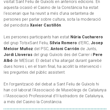
visitat Sant Feliu de Guíxols en anteriors edicions. En
aquesta ocasió el Casino de la Constància ha estat
l'escenari que ha reunit a més d'una setantena de
persones per parlar sobre cultura, sota la moderació
del periodista
Xavier Castillón
.
Les persones participants han estat
Núria Cucharero
del grup TotsxSant Feliu,
Sílvia Romero
d’ERC,
Josep
Melcior Muñoz
del PSC,
Antoni Carrión
de Junts,
Jordi Lloveras
del grup Guíxols des del Carrer i
Pere
Albó
de MEScat. El debat s'ha allargat durant gairebé
dues hores i, en el tram final, ha acollit la intervenció i
les preguntes del públic assistent.
En l’organització del debat a Sant Feliu de Guíxols hi
han col·laborat l’Associació de Museòlegs de Catalunya
i l’Associació Professional d’Il·lustradors de Catalunya,
a més del Casino la Constància.