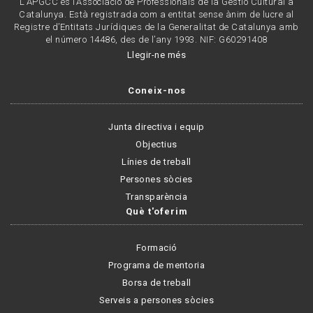
L'APGCC és l’Associació de Professionals de la Gestió Cultural a
Catalunya. Està registrada com a entitat sense ànim de lucre al
Registre d’Entitats Jurídiques de la Generalitat de Catalunya amb
el número 14486, des de l’any 1993. NIF: G60291408
Llegir-ne més
Coneix-nos
Junta directiva i equip
Objectius
Línies de treball
Persones sòcies
Transparència
Què t'oferim
Formació
Programa de mentoria
Borsa de treball
Serveis a persones sòcies