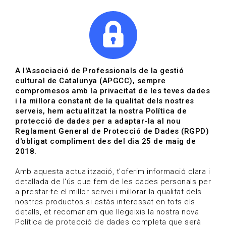
|
|
Agenda
Directori de documents
A l'Associació de Professionals de la gestió
cultural de Catalunya (APGCC), sempre
Actualitat | La cultura a
compromesos amb la privacitat de les teves dades
i la millora constant de la qualitat dels nostres
debat
serveis, hem actualitzat la nostra Política de
protecció de dades per a adaptar-la al nou
Data de publicació: 12-05-2023
Reglament General de Protecció de Dades (RGPD)
HOME
/
NOTICIA
/
ACTUALITAT
d'obligat compliment des del dia 25 de maig de
2018.
Amb aquesta actualització, t'oferim informació clara i
detallada de l'ús que fem de les dades personals per
a prestar-te el millor servei i millorar la qualitat dels
nostres productos.si estàs interessat en tots els
detalls, et recomanem que llegeixis la nostra nova
Política de protecció de dades completa que serà