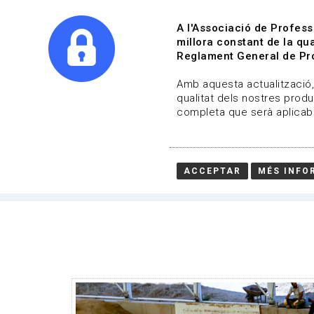
A l'Associació de Profess
millora constant de la qua
Reglament General de Pro
Qui s
Amb aquesta actualització, 
qualitat dels nostres produ
completa que serà aplicabl
Convocatòries | Museus i patr
08-09-2022 fins al 27-09-2022
ACCEPTAR
MÉS INFO
HOME
/
NOTICIA
/
CONVOCATÒRIES