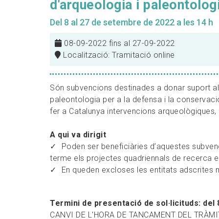
d'arqueologia i paleontolo
Del 8 al 27 de setembre de 2022 a les 14 h
08-09-2022 fins al 27-09-2022
Localització: Tramitació online
Són subvencions destinades a donar suport als
paleontologia per a la defensa i la conservaci
fer a Catalunya intervencions arqueològiques,
A qui va dirigit
Poden ser beneficiàries d’aquestes subven
terme els projectes quadriennals de recerca e
En queden excloses les entitats adscrites 
Termini de presentació de sol·licituds: del
CANVI DE L'HORA DE TANCAMENT DEL TRÀMIT: Am