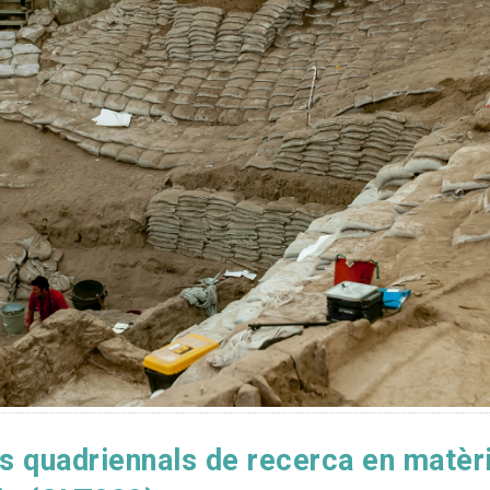
s quadriennals de recerca en matèr