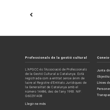
Professionals de la gestió cultural
Coneix
L'APGCC és l’Associació de Professionals
Junta di
de la Gestió Cultural a Catalunya. Està
Objectiu
registrada com a entitat sense ànim de
lucre al Registre d’Entitats Jurídiques de
Línies de
la Generalitat de Catalunya amb el
Persone
número 14486, des de l’any 1993. NIF:
Transpa
G60291408
Llegir-ne més