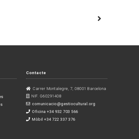
Contacte
Carrer Montalegre, 7, 08001 Barcelona
NIF. G60291408
es
comunicacio@gestiocultural.org
es
Oficina +34 932 703 566
Mòbil +34 722 337 376