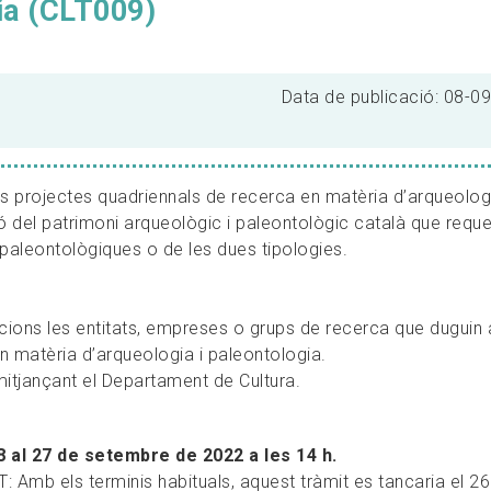
gia (CLT009)
Data de publicació: 08-0
 projectes quadriennals de recerca en matèria d’arqueologi
ó del patrimoni arqueològic i paleontològic català que reque
 paleontològiques o de les dues tipologies.
cions les entitats, empreses o grups de recerca que duguin 
n matèria d’arqueologia i paleontologia.
mitjançant el Departament de Cultura.
 8 al 27 de setembre de 2022 a les 14 h.
b els terminis habituals, aquest tràmit es tancaria el 26