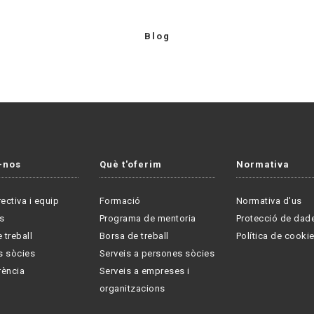
Blog
-nos
Què t'oferim
Normativa
rectiva i equip
Formació
Normativa d'us
s
Programa de mentoria
Protecció de dad
 treball
Borsa de treball
Política de cooki
s sòcies
Serveis a persones sòcies
rència
Serveis a empreses i
organitzacions