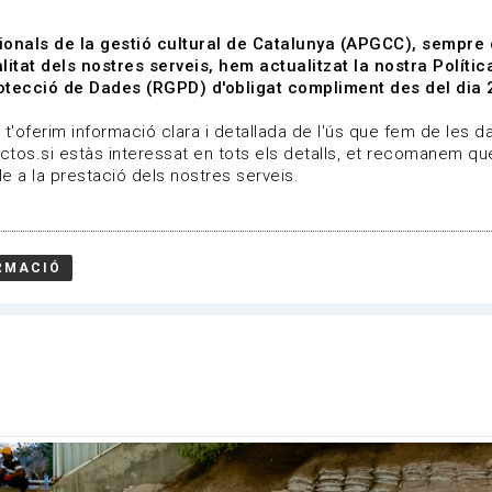
ionals de la gestió cultural de Catalunya (APGCC), sempre
litat dels nostres serveis, hem actualitzat la nostra Polít
tecció de Dades (RGPD) d'obligat compliment des del dia 
om
Línies de treball
Projectes
Serveis
A qui 
t'oferim informació clara i detallada de l'ús que fem de les dad
ctos.si estàs interessat en tots els detalls, et recomanem que
e a la prestació dels nostres serveis.
imoni
RMACIÓ