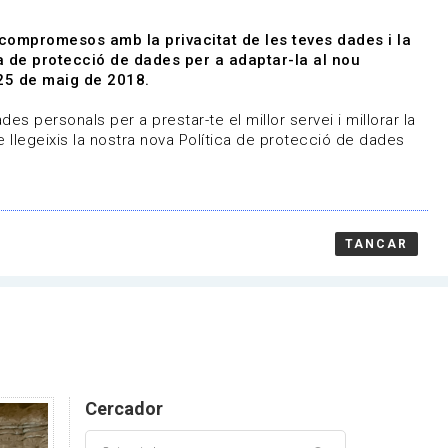
|
|
Agenda
Directori de documents
 compromesos amb la privacitat de les teves dades i la
ica de protecció de dades per a adaptar-la al nou
Associa't
Entra
25 de maig de 2018.
representem
Contacte
es personals per a prestar-te el millor servei i millorar la
 llegeixis la nostra nova Política de protecció de dades
TANCAR
Cercador