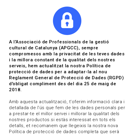
|
|
Agenda
Directori de documents
A l'Associació de Professionals de la gestió
cultural de Catalunya (APGCC), sempre
Actualitat | Museus i
compromesos amb la privacitat de les teves dades
i la millora constant de la qualitat dels nostres
patrimoni
serveis, hem actualitzat la nostra Política de
protecció de dades per a adaptar-la al nou
Data de publicació: 26-07-2022
Reglament General de Protecció de Dades (RGPD)
HOME
/
NOTICIA
/
ACTUALITAT
d'obligat compliment des del dia 25 de maig de
2018.
Amb aquesta actualització, t'oferim informació clara i
detallada de l'ús que fem de les dades personals per
a prestar-te el millor servei i millorar la qualitat dels
nostres productos.si estàs interessat en tots els
detalls, et recomanem que llegeixis la nostra nova
Política de protecció de dades completa que serà