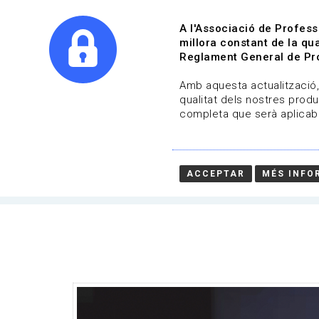
A l'Associació de Profess
millora constant de la qua
Reglament General de Pro
Qui s
Amb aquesta actualització, 
qualitat dels nostres produ
completa que serà aplicabl
Convocatòries | Audiovisual
04-05-2022 fins al 23-05-2022
ACCEPTAR
MÉS INFO
HOME
/
NOTICIA
/
CONVOCATÒRIES