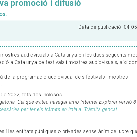
eva promoció i difusió
os.
Data de publicació: 04-0
i mostres audiovisuals a Catalunya en les dues següents mod
ció a Catalunya de festivals i mostres audiovisuals, així co
là de la programació audiovisual dels festivals i mostres
.
ig de 2022, tots dos inclosos.
gatòria. Cal que eviteu navegar amb Internet Explorer versió 8
ssàries per fer els tràmits en línia a Tràmits gencat
.
 i les entitats públiques o privades sense ànim de lucre qu