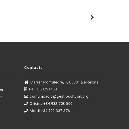
Contacte
Carrer Montalegre, 7, 08001 Barcelona
NIF. G60291408
es
comunicacio@gestiocultural.org
es
Oficina +34 932 703 566
Mòbil +34 722 337 376