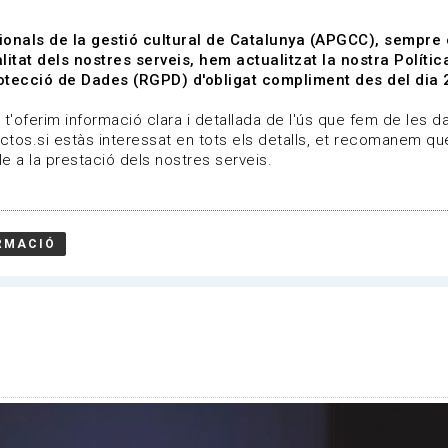
ionals de la gestió cultural de Catalunya (APGCC), sempre
litat dels nostres serveis, hem actualitzat la nostra Polít
tecció de Dades (RGPD) d'obligat compliment des del dia 
om
Línies de treball
Projectes
Serveis
A qui 
t'oferim informació clara i detallada de l'ús que fem de les dad
ctos.si estàs interessat en tots els detalls, et recomanem que
e a la prestació dels nostres serveis.
RMACIÓ