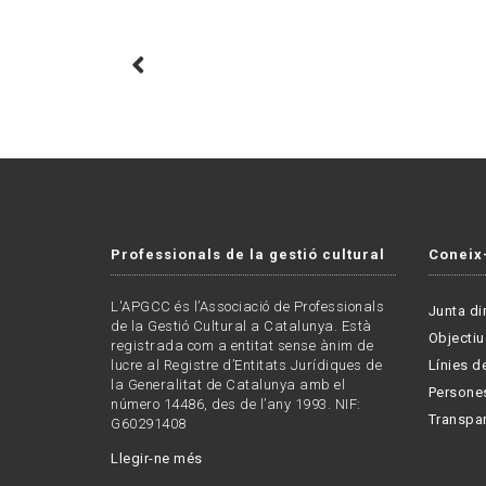
Professionals de la gestió cultural
Coneix
L'APGCC és l’Associació de Professionals
Junta di
de la Gestió Cultural a Catalunya. Està
Objectiu
registrada com a entitat sense ànim de
lucre al Registre d’Entitats Jurídiques de
Línies de
la Generalitat de Catalunya amb el
Persone
número 14486, des de l’any 1993. NIF:
Transpa
G60291408
Llegir-ne més