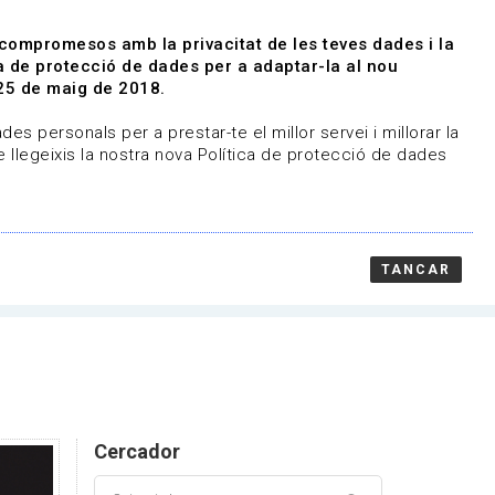
|
|
Agenda
Directori de documents
 compromesos amb la privacitat de les teves dades i la
ica de protecció de dades per a adaptar-la al nou
Associa't
Entra
25 de maig de 2018.
representem
Contacte
es personals per a prestar-te el millor servei i millorar la
 llegeixis la nostra nova Política de protecció de dades
TANCAR
Cercador