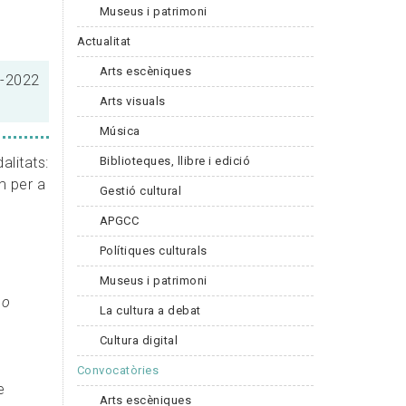
Museus i patrimoni
Actualitat
Arts escèniques
5-2022
Arts visuals
Música
Biblioteques, llibre i edició
alitats:
m per a
Gestió cultural
APGCC
Polítiques culturals
Museus i patrimoni
 o
La cultura a debat
Cultura digital
Convocatòries
e
Arts escèniques