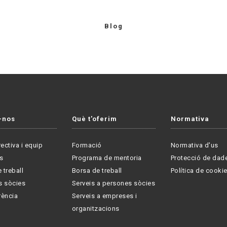
Blog
-nos
Què t'oferim
Normativa
rectiva i equip
Formació
Normativa d'us
s
Programa de mentoria
Protecció de dad
 treball
Borsa de treball
Política de cooki
s sòcies
Serveis a persones sòcies
rència
Serveis a empreses i
organitzacions