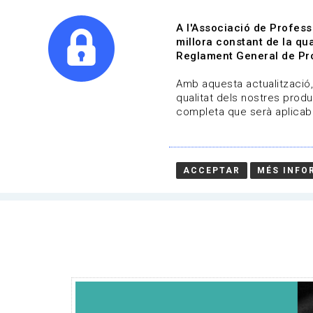
A l'Associació de Profess
millora constant de la qua
Reglament General de Pro
Qui s
Amb aquesta actualització, 
qualitat dels nostres produ
completa que serà aplicabl
Actualitat | APGCC
Data de publicació: 01-04-2022
ACCEPTAR
MÉS INFO
HOME
/
NOTICIA
/
ACTUALITAT