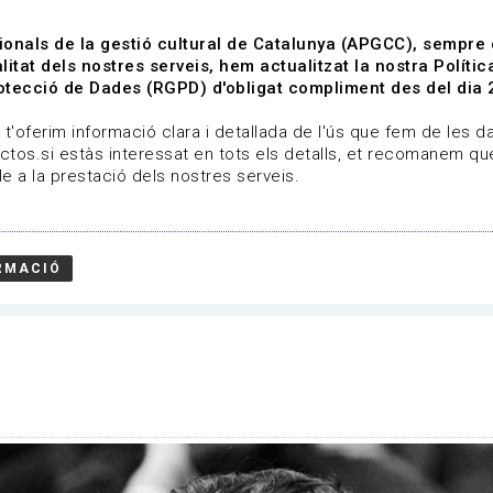
ionals de la gestió cultural de Catalunya (APGCC), sempre
litat dels nostres serveis, hem actualitzat la nostra Polít
tecció de Dades (RGPD) d'obligat compliment des del dia 
om
Línies de treball
Projectes
Serveis
A qui 
t'oferim informació clara i detallada de l'ús que fem de les dad
ctos.si estàs interessat en tots els detalls, et recomanem que
e a la prestació dels nostres serveis.
RMACIÓ