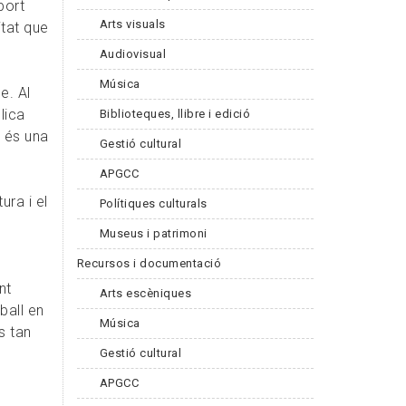
port
Arts visuals
itat que
Audiovisual
Música
e. Al
lica
Biblioteques, llibre i edició
t és una
Gestió cultural
APGCC
ura i el
Polítiques culturals
Museus i patrimoni
Recursos i documentació
nt
Arts escèniques
ball en
Música
s tan
Gestió cultural
APGCC