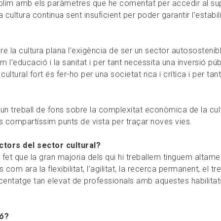
lim amb els paràmetres que he comentat per accedir al su
cultura continua sent insuficient per poder garantir l’estabil
 la cultura plana l’exigència de ser un sector autosostenibl
 l’educació i la sanitat i per tant necessita una inversió púb
ultural fort és fer-ho per una societat rica i crítica i per tan
n treball de fons sobre la complexitat econòmica de la cult
ts compartíssim punts de vista per traçar noves vies.
ctors del sector cultural?
ha fet que la gran majoria dels qui hi treballem tinguem altame
om ara la flexibilitat, l’agilitat, la recerca permanent, el tre
ercentatge tan elevat de professionals amb aquestes habilitat
ió?