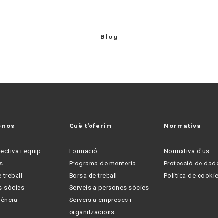
Blog
-nos
Què t'oferim
Normativa
rectiva i equip
Formació
Normativa d'us
s
Programa de mentoria
Protecció de dad
 treball
Borsa de treball
Política de cooki
s sòcies
Serveis a persones sòcies
rència
Serveis a empreses i
organitzacions