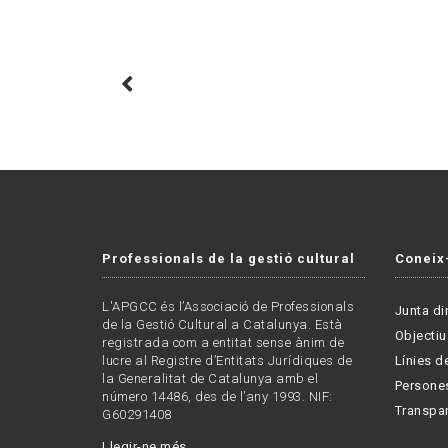
Professionals de la gestió cultural
Coneix
L'APGCC és l’Associació de Professionals
Junta di
de la Gestió Cultural a Catalunya. Està
Objectiu
registrada com a entitat sense ànim de
lucre al Registre d’Entitats Jurídiques de
Línies de
la Generalitat de Catalunya amb el
Persone
número 14486, des de l’any 1993. NIF:
Transpa
G60291408
Llegir-ne més