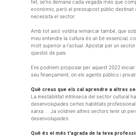
fet, se’ns demana cada vegada més que comp
econòmic, però el pressupost públic destinat a 
necessita el sector.
Amb tot això voldria remarcar també, que sobre
meu entendre la cultura és un bé essencial, com
molt superior a l’actual. Apostar per un sector c
qüestió de país.
Ens podríem proposar per aquest 2022 iniciar u
seu finançament, on els agents públics i priva
Què creus que els cal aprendre a altres se
La inestabilitat intrínseca del sector cultural 
desenvolupades certes habilitats professionals c
xarxa ... Ja voldrien altres sectors tenir un p
desenvolupades.
Què és el més t'agrada de la teva profess