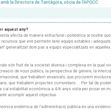
 amb la Directora de Tantàgora, sòcia de l'APGCC
per aquest any?
uesta afecta de manera estructural i polièdrica al nostre quo
 recursos que ens permetin tenir equips estables i adequats
in” generalitzat doni pas a equips especialitzats en aquelles
als són fruit de la societat diversa i complexa en la qual viv
creació de nous públics, la perspectiva de gènere, la intercult
nternacional, que treballem enxarxats, que procurem involucra
ris, que treballem projectes comunitaris ... Per tal de pode
ns cal estabilitat econòmica a 4/6 anys vista per posar en m
antir acomplir aquest objectius.
nòmica endèmica de l’administració pública és una evidènci