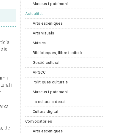
Museus i patrimoni
Actualitat
Arts escèniques
Arts visuals
tidià
Música
 als
Biblioteques, llibre i edició
Gestió cultural
APGCC
im i
Polítiques culturals
ural i
r
Museus i patrimoni
r
La cultura a debat
arxa
Cultura digital
Convocatòries
a, de
Arts escèniques