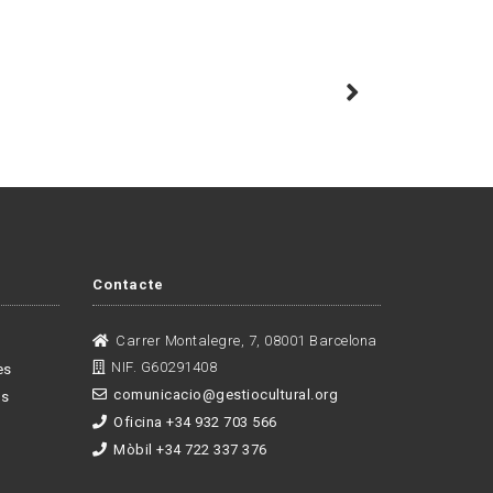
Contacte
Carrer Montalegre, 7, 08001 Barcelona
NIF. G60291408
es
comunicacio@gestiocultural.org
es
Oficina +34 932 703 566
Mòbil +34 722 337 376