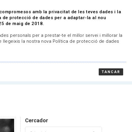
|
|
Agenda
Directori de documents
 compromesos amb la privacitat de les teves dades i la
ica de protecció de dades per a adaptar-la al nou
Associa't
Entra
25 de maig de 2018.
representem
Contacte
es personals per a prestar-te el millor servei i millorar la
 llegeixis la nostra nova Política de protecció de dades
TANCAR
Cercador