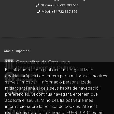
Oficina +34 932 703 566
Mòbil +34 722 337 376
Amb el suport de:
Els informem que a gestiocultural.org utilitzem
cookies pròpies i de tercers per a millorar els nostres
serveis i mostrar-li informació personalitzada
mitjançant l'anàlisi dels seus hàbits de navegació i
preferències. Si continua navegant, entenem que
Formem part de:
accepta el seu ús. Si ho desitja pot veure més
informació sobre la política de cookies. Atenent
regulacions de la Unió Europea (EU–R.G.P.D.) estem