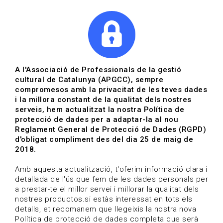
|
|
Agenda
Directori de documents
A l'Associació de Professionals de la gestió
cultural de Catalunya (APGCC), sempre
Convocatòries | Polítiques
compromesos amb la privacitat de les teves dades
i la millora constant de la qualitat dels nostres
culturals
serveis, hem actualitzat la nostra Política de
protecció de dades per a adaptar-la al nou
20-10-2021 fins al 04-11-2021
Reglament General de Protecció de Dades (RGPD)
HOME
/
NOTICIA
/
CONVOCATÒRIES
d'obligat compliment des del dia 25 de maig de
2018.
Amb aquesta actualització, t'oferim informació clara i
detallada de l'ús que fem de les dades personals per
a prestar-te el millor servei i millorar la qualitat dels
nostres productos.si estàs interessat en tots els
detalls, et recomanem que llegeixis la nostra nova
Política de protecció de dades completa que serà