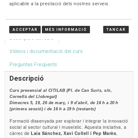
HOME
/
CURSOS
/
aplicable a la prestació dels nostres serveis.
INNOVACIÓ SOCIAL I CIUTADANA A LA
GESTIÓ CULTURAL I MUSEUS
ACCEPTAR
MÉS INFORMACIÓ
TANCAR
Descripció del curs
Vídeos i documentació del curs
Preguntes Freqüents
Descripció
Curs presencial al CITILAB (Pl. de Can Surís, s/n,
Cornellà del Llobregat)
Dimecres 5, 19, 26 de març, i 9 d'abril, de 16 h a 20 h
(primera sessió) i de 16 h a 19 h (restants)
Formació dissenyada per explorar i integrar la innovació
social al sector cultural i museístic. Aquesta iniciativa, a
càrrec de
Laia Sánchez, Xavi Collell i Pep Marès
,