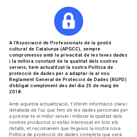
|
|
Agenda
Directori de documents
A l'Associació de Professionals de la gestió
cultural de Catalunya (APGCC), sempre
compromesos amb la privacitat de les teves dades
Innovació social i
i la millora constant de la qualitat dels nostres
serveis, hem actualitzat la nostra Política de
ciutadana a la gestió
protecció de dades per a adaptar-la al nou
Reglament General de Protecció de Dades (RGPD)
cultural i museus
d'obligat compliment des del dia 25 de maig de
2018.
DETALL FORMACIÓ
Amb aquesta actualització, t'oferim informació clara i
Laia Sánchez | Data d'inici 05/03/2025 | Inscripció
detallada de l'ús que fem de les dades personals per
Tancada | Sense places disponibles
a prestar-te el millor servei i millorar la qualitat dels
nostres productos.si estàs interessat en tots els
detalls, et recomanem que llegeixis la nostra nova
Política de protecció de dades completa que serà