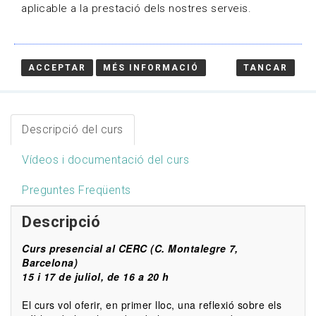
aplicable a la prestació dels nostres serveis.
HOME
/
CURSOS
/
DESENVOLUPAMENT DE PÚBLICS
ACCEPTAR
MÉS INFORMACIÓ
TANCAR
CULTURALS I COMUNITATS D’INTERÈS
Descripció del curs
Vídeos i documentació del curs
Preguntes Freqüents
Descripció
Curs presencial al CERC (C. Montalegre 7,
Barcelona)
15 i 17 de juliol, de 16 a 20 h
El curs vol oferir, en primer lloc, una reflexió sobre els