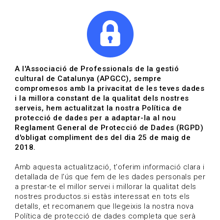
|
|
Agenda
Directori de documents
A l'Associació de Professionals de la gestió
cultural de Catalunya (APGCC), sempre
compromesos amb la privacitat de les teves dades
Desenvolupament de
i la millora constant de la qualitat dels nostres
serveis, hem actualitzat la nostra Política de
públics culturals i
protecció de dades per a adaptar-la al nou
Reglament General de Protecció de Dades (RGPD)
comunitats d’interès
d'obligat compliment des del dia 25 de maig de
2018.
Gestió de la diversitat i foment de
la interculturalitat
Amb aquesta actualització, t'oferim informació clara i
detallada de l'ús que fem de les dades personals per
a prestar-te el millor servei i millorar la qualitat dels
DETALL FORMACIÓ
nostres productos.si estàs interessat en tots els
Jaume Colomer | Data d'inici 15/07/2024 | Inscripció
detalls, et recomanem que llegeixis la nostra nova
Tancada | Sense places disponibles
Política de protecció de dades completa que serà