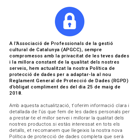
|
|
Agenda
Directori de documents
A l'Associació de Professionals de la gestió
cultural de Catalunya (APGCC), sempre
compromesos amb la privacitat de les teves dades
Curs online Certificació,
i la millora constant de la qualitat dels nostres
serveis, hem actualitzat la nostra Política de
signatura digital i
protecció de dades per a adaptar-la al nou
Reglament General de Protecció de Dades (RGPD)
facturació electrònica
d'obligat compliment des del dia 25 de maig de
2018.
Activitat conjunta de l'Associació
Professional d'Il·lustradors de
Amb aquesta actualització, t'oferim informació clara i
detallada de l'ús que fem de les dades personals per
Catalunya (APIC) i l'Associació de
a prestar-te el millor servei i millorar la qualitat dels
Professionals de la gestió cultural
nostres productos.si estàs interessat en tots els
detalls, et recomanem que llegeixis la nostra nova
de Catalunya (APGCC)
Política de protecció de dades completa que serà