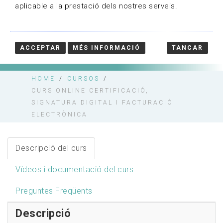
aplicable a la prestació dels nostres serveis.
DETALL FORMACIÓ
David Regalado Teixidó | Data d'inici 02/03/2023 |
Inscripció Tancada | Sense places disponibles
ACCEPTAR
MÉS INFORMACIÓ
TANCAR
HOME
/
CURSOS
/
CURS ONLINE CERTIFICACIÓ,
SIGNATURA DIGITAL I FACTURACIÓ
ELECTRÒNICA
Descripció del curs
Vídeos i documentació del curs
Preguntes Freqüents
Descripció