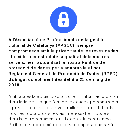
|
|
Agenda
Directori de documents
A l'Associació de Professionals de la gestió
cultural de Catalunya (APGCC), sempre
compromesos amb la privacitat de les teves dades
Jornada Cultura digital.
i la millora constant de la qualitat dels nostres
serveis, hem actualitzat la nostra Política de
Oportunitats en un nou
protecció de dades per a adaptar-la al nou
Reglament General de Protecció de Dades (RGPD)
escenari
d'obligat compliment des del dia 25 de maig de
2018.
Presencial. Dimarts 13 de
desembre, de 10 a 14 h al CERC
Amb aquesta actualització, t'oferim informació clara i
detallada de l'ús que fem de les dades personals per
(Barcelona)
a prestar-te el millor servei i millorar la qualitat dels
nostres productos.si estàs interessat en tots els
DETALL JORNADES CULTURALS
detalls, et recomanem que llegeixis la nostra nova
Política de protecció de dades completa que serà
Data d'inici 13/12/2022 | Inscripció Tancada | Sense