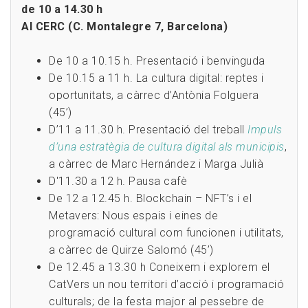
de 10 a 14.30 h
Al CERC (C. Montalegre 7, Barcelona)
De 10 a 10.15 h. Presentació i benvinguda
De 10.15 a 11 h. La cultura digital: reptes i
oportunitats, a càrrec d’Antònia Folguera
(45’)
D’11 a 11.30 h. Presentació del treball
Impuls
d’una estratègia de cultura digital als municipis
,
a càrrec de Marc Hernández i Marga Julià
D'11.30 a 12 h. Pausa cafè
De 12 a 12.45 h. Blockchain – NFT’s i el
Metavers: Nous espais i eines de
programació cultural com funcionen i utilitats,
a càrrec de Quirze Salomó (45’)
De 12.45 a 13.30 h Coneixem i explorem el
CatVers un nou territori d’acció i programació
culturals; de la festa major al pessebre de