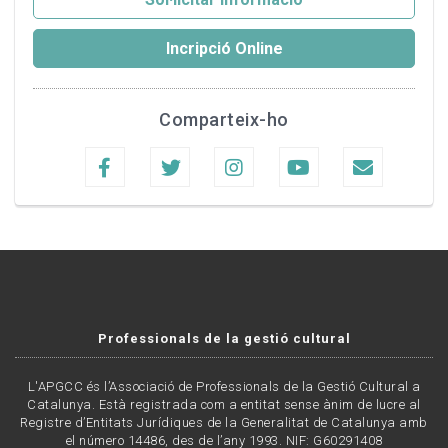
Incripció Online
Comparteix-ho
Professionals de la gestió cultural
L'APGCC és l’Associació de Professionals de la Gestió Cultural a
Catalunya. Està registrada com a entitat sense ànim de lucre al
Registre d’Entitats Jurídiques de la Generalitat de Catalunya amb
el número 14486, des de l’any 1993. NIF: G60291408