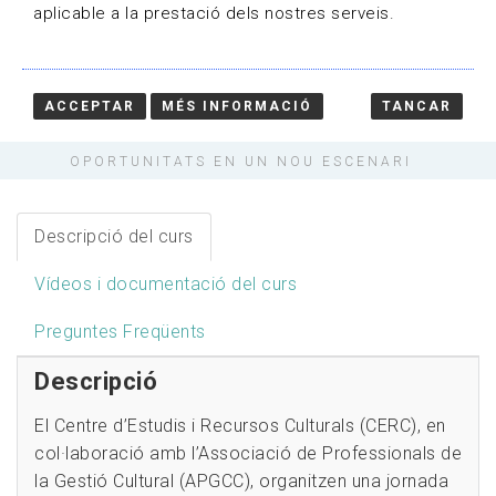
aplicable a la prestació dels nostres serveis.
places disponibles
ACCEPTAR
MÉS INFORMACIÓ
TANCAR
HOME
/
CURSOS
/
JORNADA CULTURA DIGITAL.
OPORTUNITATS EN UN NOU ESCENARI
Descripció del curs
Vídeos i documentació del curs
Preguntes Freqüents
Descripció
El Centre d’Estudis i Recursos Culturals (CERC), en
col·laboració amb l’Associació de Professionals de
la Gestió Cultural (APGCC), organitzen una jornada