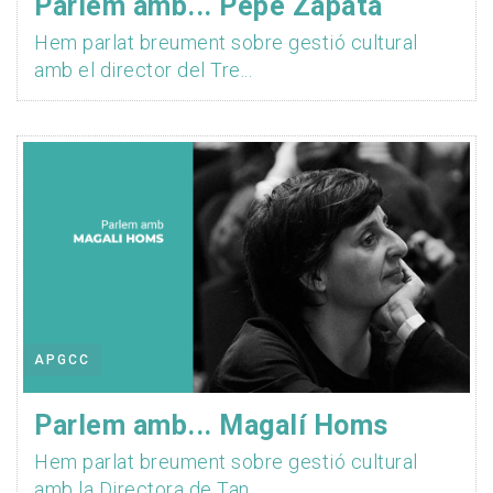
Parlem amb... Pepe Zapata
Hem parlat breument sobre gestió cultural
amb el director del Tre...
APGCC
Parlem amb... Magalí Homs
Hem parlat breument sobre gestió cultural
amb la Directora de Tan...