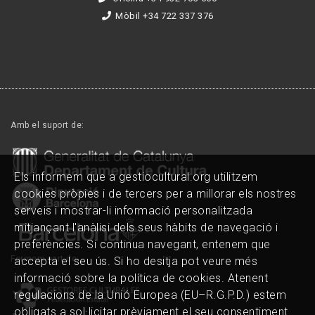
Mòbil +34 722 337 376
Amb el suport de:
Els informem que a gestiocultural.org utilitzem
cookies pròpies i de tercers per a millorar els nostres
serveis i mostrar-li informació personalitzada
mitjançant l'anàlisi dels seus hàbits de navegació i
preferències. Si continua navegant, entenem que
Formem part de:
accepta el seu ús. Si ho desitja pot veure més
informació sobre la política de cookies. Atenent
regulacions de la Unió Europea (EU–R.G.P.D.) estem
obligats a sol·licitar prèviament el seu consentiment