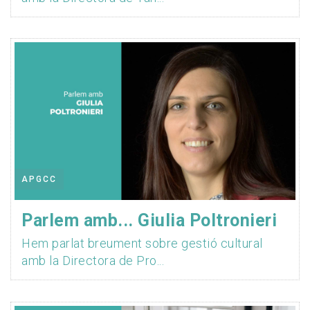
APGCC
Parlem amb... Giulia Poltronieri
Hem parlat breument sobre gestió cultural
amb la Directora de Pro...