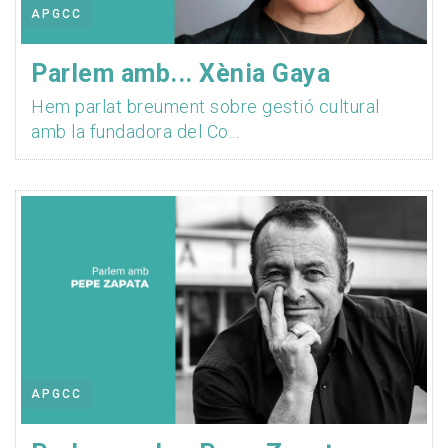
APGCC
Parlem amb... Xènia Gaya
Hem parlat breument sobre gestió cultural
amb la fundadora del Co...
APGCC