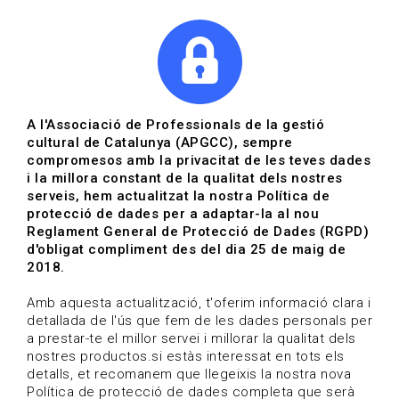
|
|
Agenda
Directori de documents
Actualitza't
A l'Associació de Professionals de la gestió
cultural de Catalunya (APGCC), sempre
Vols estar al dia?
compromesos amb la privacitat de les teves dades
i la millora constant de la qualitat dels nostres
serveis, hem actualitzat la nostra Política de
HOME
/
BLOG
protecció de dades per a adaptar-la al nou
Reglament General de Protecció de Dades (RGPD)
d'obligat compliment des del dia 25 de maig de
2018.
Estigues al dia
Amb aquesta actualització, t'oferim informació clara i
detallada de l'ús que fem de les dades personals per
a prestar-te el millor servei i millorar la qualitat dels
Convocatòries, activitats i notícies del sector de la
nostres productos.si estàs interessat en tots els
cultura.
detalls, et recomanem que llegeixis la nostra nova
Política de protecció de dades completa que serà