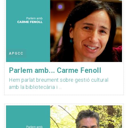
APGCC
Parlem amb... Carme Fenoll
Hem parlat breument sobre gestió cultural
amb la bibliotecària i ...