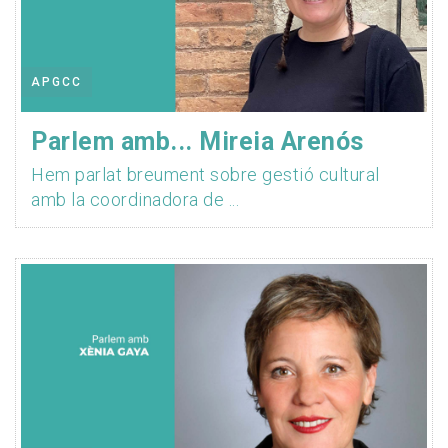
APGCC
Parlem amb... Mireia Arenós
Hem parlat breument sobre gestió cultural
amb la coordinadora de ...