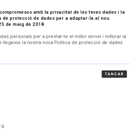
|
|
Agenda
Directori de documents
 compromesos amb la privacitat de les teves dades i la
ica de protecció de dades per a adaptar-la al nou
Associa't
Entra
25 de maig de 2018.
representem
Contacte
es personals per a prestar-te el millor servei i millorar la
 llegeixis la nostra nova Política de protecció de dades
TANCAR
ra.