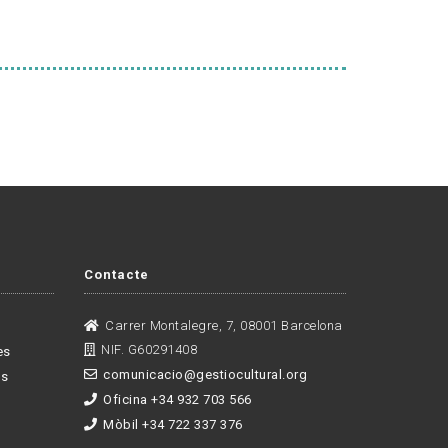
Contacte
Carrer Montalegre, 7, 08001 Barcelona
NIF. G60291408
es
comunicacio@gestiocultural.org
es
Oficina +34 932 703 566
Mòbil +34 722 337 376