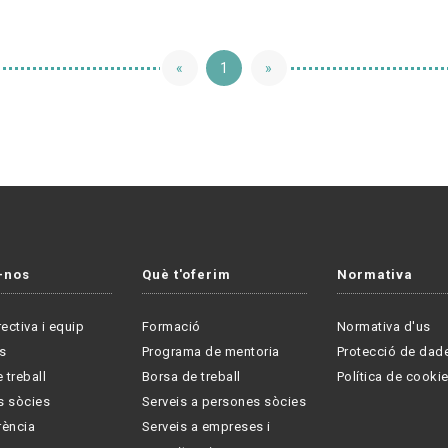
«
1
»
-nos
Què t'oferim
Normativa
rectiva i equip
Formació
Normativa d'us
s
Programa de mentoria
Protecció de dad
 treball
Borsa de treball
Política de cooki
s sòcies
Serveis a persones sòcies
rència
Serveis a empreses i