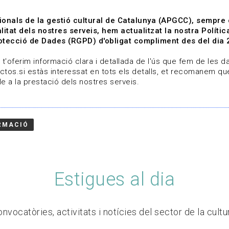
ionals de la gestió cultural de Catalunya (APGCC), sempre
litat dels nostres serveis, hem actualitzat la nostra Polít
tecció de Dades (RGPD) d'obligat compliment des del dia 
om
Línies de treball
Projectes
Serveis
A qui 
t'oferim informació clara i detallada de l'ús que fem de les dad
ctos.si estàs interessat en tots els detalls, et recomanem que
e a la prestació dels nostres serveis.
RMACIÓ
Estigues al dia
nvocatòries, activitats i notícies del sector de la cultu