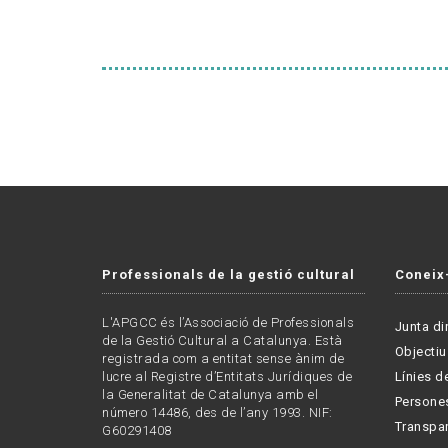
Professionals de la gestió cultural
Coneix
L'APGCC és l’Associació de Professionals
Junta di
de la Gestió Cultural a Catalunya. Està
Objectiu
registrada com a entitat sense ànim de
lucre al Registre d’Entitats Jurídiques de
Línies de
la Generalitat de Catalunya amb el
Persone
número 14486, des de l’any 1993. NIF:
Transpa
G60291408