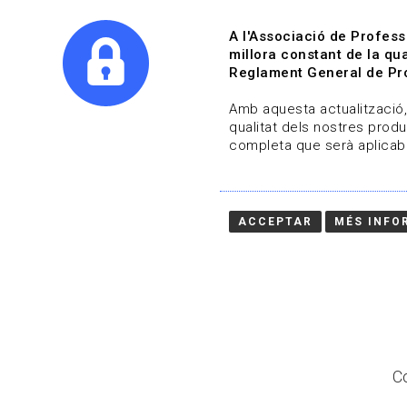
A l'Associació de Profess
millora constant de la qua
Reglament General de Pro
Qui s
Amb aquesta actualització, 
qualitat dels nostres produ
completa que serà aplicabl
Actualitza't
Vols estar al dia?
ACCEPTAR
MÉS INFO
HOME
/
BLOG
Co