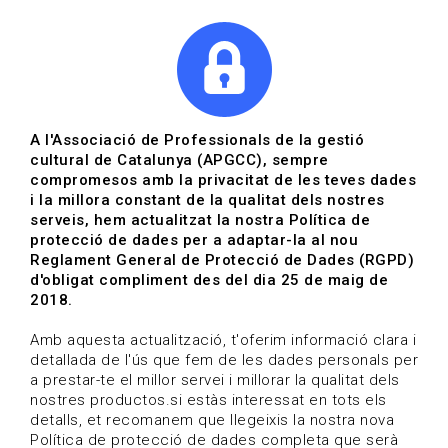
|
|
Agenda
Directori de documents
Actualitza't
A l'Associació de Professionals de la gestió
cultural de Catalunya (APGCC), sempre
Vols estar al dia?
compromesos amb la privacitat de les teves dades
i la millora constant de la qualitat dels nostres
serveis, hem actualitzat la nostra Política de
HOME
/
BLOG
protecció de dades per a adaptar-la al nou
Reglament General de Protecció de Dades (RGPD)
d'obligat compliment des del dia 25 de maig de
2018.
Estigues al dia
Amb aquesta actualització, t'oferim informació clara i
detallada de l'ús que fem de les dades personals per
a prestar-te el millor servei i millorar la qualitat dels
Convocatòries, activitats i notícies del sector de la
nostres productos.si estàs interessat en tots els
cultura.
detalls, et recomanem que llegeixis la nostra nova
Política de protecció de dades completa que serà