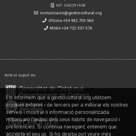
NIF. G60291408
comunicacio@gestiocultural.org
Oficina +34 932 703 566
Mòbil +34 722 337 376
Amb el suport de:
Els informem que a gestiocultural.org utilitzem
cookies pròpies i de tercers per a millorar els nostres
serveis i mostrar-li informació personalitzada
mitjançant l'anàlisi dels seus hàbits de navegació i
preferències. Si continua navegant, entenem que
Formem part de:
accepta el seu ús. Si ho desitja pot veure més