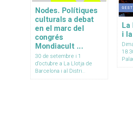
GEST
Nodes. Polítiques
culturals a debat
La 
en el marc del
i l
congrés
Dima
Mondiacult ...
18.3
30 de setembre i 1
Palau
d'octubre a La Llotja de
Barcelona i al Distri...