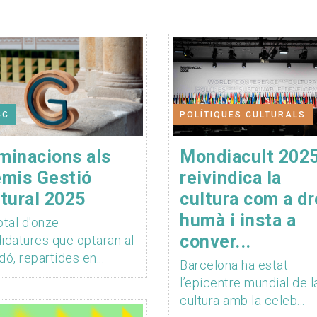
CC
POLÍTIQUES CULTURALS
minacions als
Mondiacult 202
emis Gestió
reivindica la
tural 2025
cultura com a dr
humà i insta a
otal d'onze
conver...
idatures que optaran al
dó, repartides en...
Barcelona ha estat
l’epicentre mundial de l
cultura amb la celeb...