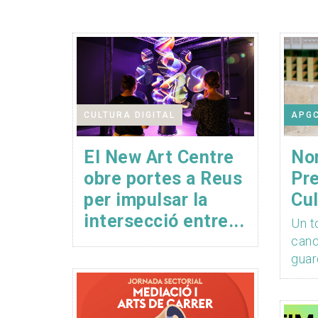
CULTURA DIGITAL
APG
El New Art Centre
No
obre portes a Reus
Pr
per impulsar la
Cul
intersecció entre...
Un t
cand
guar