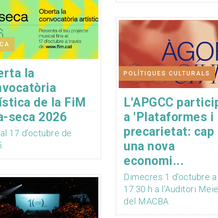
ICA
rta la
POLÍTIQUES CULTURALS
nvocatòria
ística de la FiM
L'APGCC partici
a-seca 2026
a 'Plataformes i
precarietat: cap
 al 17 d’octubre de
una nova
.
economi...
Dimecres 1 d'octubre a
17.30 h a l'Auditori Mei
del MACBA