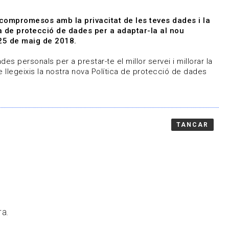
|
|
Agenda
Directori de documents
 compromesos amb la privacitat de les teves dades i la
ica de protecció de dades per a adaptar-la al nou
Associa't
Entra
25 de maig de 2018.
representem
Contacte
es personals per a prestar-te el millor servei i millorar la
 llegeixis la nostra nova Política de protecció de dades
TANCAR
ra.