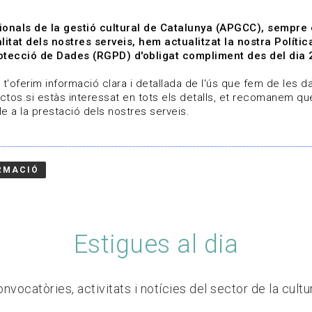
ionals de la gestió cultural de Catalunya (APGCC), sempre
litat dels nostres serveis, hem actualitzat la nostra Polít
tecció de Dades (RGPD) d'obligat compliment des del dia 
om
Línies de treball
Projectes
Serveis
A qui 
t'oferim informació clara i detallada de l'ús que fem de les dad
ctos.si estàs interessat en tots els detalls, et recomanem que
e a la prestació dels nostres serveis.
RMACIÓ
Estigues al dia
nvocatòries, activitats i notícies del sector de la cultu