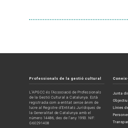
Professionals de la gestió cultural
Coneix
L'APGCC és l’Associació de Professionals
Junta di
de la Gestió Cultural a Catalunya. Està
Objectiu
registrada com a entitat sense ànim de
lucre al Registre d’Entitats Jurídiques de
Línies de
la Generalitat de Catalunya amb el
Persone
número 14486, des de l’any 1993. NIF:
Transpa
G60291408