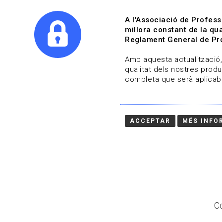
A l'Associació de Profess
millora constant de la qua
Reglament General de Pro
Qui s
Amb aquesta actualització, 
qualitat dels nostres produ
completa que serà aplicabl
Actualitza't
Vols estar al dia?
ACCEPTAR
MÉS INFO
HOME
/
BLOG
Co