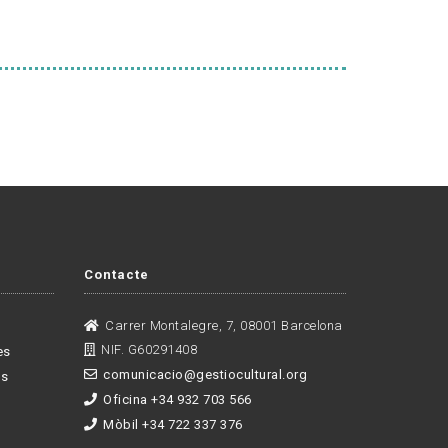
Contacte
Carrer Montalegre, 7, 08001 Barcelona
NIF. G60291408
es
comunicacio@gestiocultural.org
es
Oficina +34 932 703 566
Mòbil +34 722 337 376