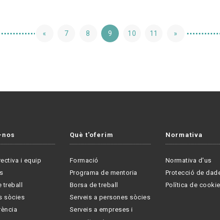
«
7
8
9
10
11
»
-nos
Què t'oferim
Normativa
rectiva i equip
Formació
Normativa d'us
s
Programa de mentoria
Protecció de dad
 treball
Borsa de treball
Política de cooki
s sòcies
Serveis a persones sòcies
rència
Serveis a empreses i