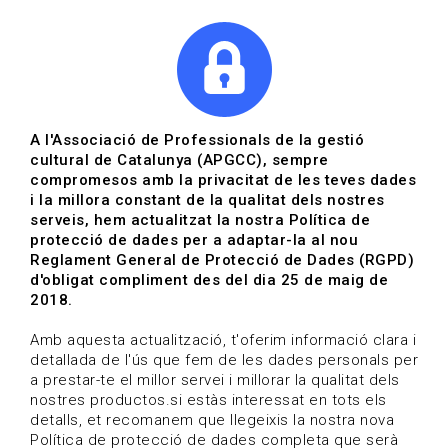
|
|
Agenda
Directori de documents
Actualitza't
A l'Associació de Professionals de la gestió
cultural de Catalunya (APGCC), sempre
Vols estar al dia?
compromesos amb la privacitat de les teves dades
i la millora constant de la qualitat dels nostres
serveis, hem actualitzat la nostra Política de
HOME
/
BLOG
protecció de dades per a adaptar-la al nou
Reglament General de Protecció de Dades (RGPD)
d'obligat compliment des del dia 25 de maig de
2018.
Estigues al dia
Amb aquesta actualització, t'oferim informació clara i
detallada de l'ús que fem de les dades personals per
a prestar-te el millor servei i millorar la qualitat dels
Convocatòries, activitats i notícies del sector de la
nostres productos.si estàs interessat en tots els
cultura.
detalls, et recomanem que llegeixis la nostra nova
Política de protecció de dades completa que serà