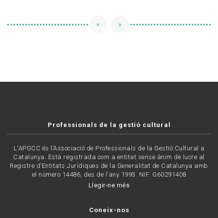
«
»
Professionals de la gestió cultural
L'APGCC és l’Associació de Professionals de la Gestió Cultural a
Catalunya. Està registrada com a entitat sense ànim de lucre al
Registre d’Entitats Jurídiques de la Generalitat de Catalunya amb
el número 14486, des de l’any 1993. NIF: G60291408
Llegir-ne més
Coneix-nos