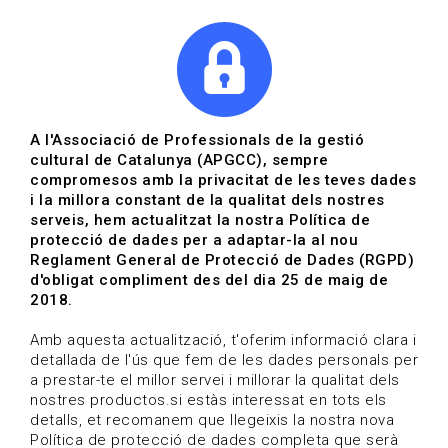
|
|
Agenda
Directori de documents
Actualitza't
A l'Associació de Professionals de la gestió
cultural de Catalunya (APGCC), sempre
Vols estar al dia?
compromesos amb la privacitat de les teves dades
i la millora constant de la qualitat dels nostres
serveis, hem actualitzat la nostra Política de
HOME
/
BLOG
protecció de dades per a adaptar-la al nou
Reglament General de Protecció de Dades (RGPD)
d'obligat compliment des del dia 25 de maig de
2018.
Estigues al dia
Amb aquesta actualització, t'oferim informació clara i
detallada de l'ús que fem de les dades personals per
a prestar-te el millor servei i millorar la qualitat dels
Convocatòries, activitats i notícies del sector de la
nostres productos.si estàs interessat en tots els
cultura.
detalls, et recomanem que llegeixis la nostra nova
Política de protecció de dades completa que serà