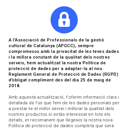
|
|
Agenda
Directori de documents
Actualitza't
A l'Associació de Professionals de la gestió
cultural de Catalunya (APGCC), sempre
Vols estar al dia?
compromesos amb la privacitat de les teves dades
i la millora constant de la qualitat dels nostres
serveis, hem actualitzat la nostra Política de
HOME
/
BLOG
protecció de dades per a adaptar-la al nou
Reglament General de Protecció de Dades (RGPD)
d'obligat compliment des del dia 25 de maig de
2018.
Estigues al dia
Amb aquesta actualització, t'oferim informació clara i
detallada de l'ús que fem de les dades personals per
a prestar-te el millor servei i millorar la qualitat dels
Convocatòries, activitats i notícies del sector de la
nostres productos.si estàs interessat en tots els
cultura.
detalls, et recomanem que llegeixis la nostra nova
Política de protecció de dades completa que serà