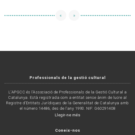
«
»
Professionals de la gestió cultural
L'APGCC és l’Associació de Professionals de la Gestió Cultural a
Catalunya. Està registrada com a entitat sense ànim de lucre al
Registre d’Entitats Jurídiques de la Generalitat de Catalunya amb
el número 14486, des de l’any 1993. NIF: G60291408
Llegir-ne més
Coneix-nos