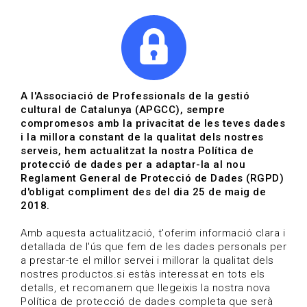
|
|
Agenda
Directori de documents
Actualitza't
A l'Associació de Professionals de la gestió
cultural de Catalunya (APGCC), sempre
Vols estar al dia?
compromesos amb la privacitat de les teves dades
i la millora constant de la qualitat dels nostres
serveis, hem actualitzat la nostra Política de
HOME
/
BLOG
protecció de dades per a adaptar-la al nou
Reglament General de Protecció de Dades (RGPD)
d'obligat compliment des del dia 25 de maig de
2018.
Estigues al dia
Amb aquesta actualització, t'oferim informació clara i
detallada de l'ús que fem de les dades personals per
a prestar-te el millor servei i millorar la qualitat dels
Convocatòries, activitats i notícies del sector de la
nostres productos.si estàs interessat en tots els
cultura.
detalls, et recomanem que llegeixis la nostra nova
Política de protecció de dades completa que serà