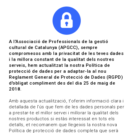
|
|
Agenda
Directori de documents
Actualitza't
A l'Associació de Professionals de la gestió
cultural de Catalunya (APGCC), sempre
Vols estar al dia?
compromesos amb la privacitat de les teves dades
i la millora constant de la qualitat dels nostres
serveis, hem actualitzat la nostra Política de
HOME
/
BLOG
protecció de dades per a adaptar-la al nou
Reglament General de Protecció de Dades (RGPD)
d'obligat compliment des del dia 25 de maig de
2018.
Estigues al dia
Amb aquesta actualització, t'oferim informació clara i
detallada de l'ús que fem de les dades personals per
a prestar-te el millor servei i millorar la qualitat dels
Convocatòries, activitats i notícies del sector de la
nostres productos.si estàs interessat en tots els
cultura.
detalls, et recomanem que llegeixis la nostra nova
Política de protecció de dades completa que serà