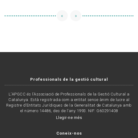
«
»
Professionals de la gestió cultural
L'APGCC és l’Associació de Professionals de la Gestió Cultural a
Catalunya. Està registrada com a entitat sense ànim de lucre al
Registre d’Entitats Jurídiques de la Generalitat de Catalunya amb
el número 14486, des de l’any 1993. NIF: G60291408
Llegir-ne més
Coneix-nos