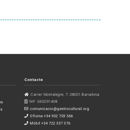
Contacte
Carrer Montalegre, 7, 08001 Barcelona
NIF. G60291408
es
comunicacio@gestiocultural.org
es
Oficina +34 932 703 566
Mòbil +34 722 337 376