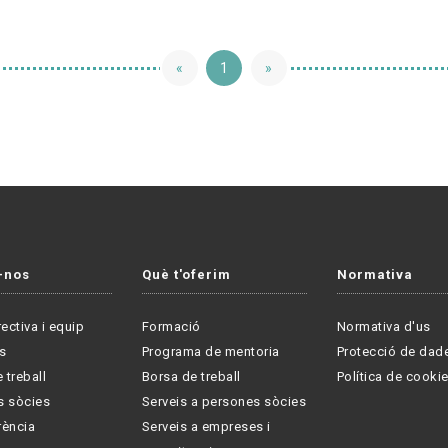
«
1
»
-nos
Què t'oferim
Normativa
rectiva i equip
Formació
Normativa d'us
s
Programa de mentoria
Protecció de dad
 treball
Borsa de treball
Política de cooki
s sòcies
Serveis a persones sòcies
rència
Serveis a empreses i