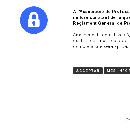
A l'Associació de Profess
millora constant de la qua
Reglament General de Pro
Qui s
Amb aquesta actualització, 
qualitat dels nostres produ
completa que serà aplicabl
Actualitza't
Vols estar al dia?
ACCEPTAR
MÉS INFO
HOME
/
BLOG
Co