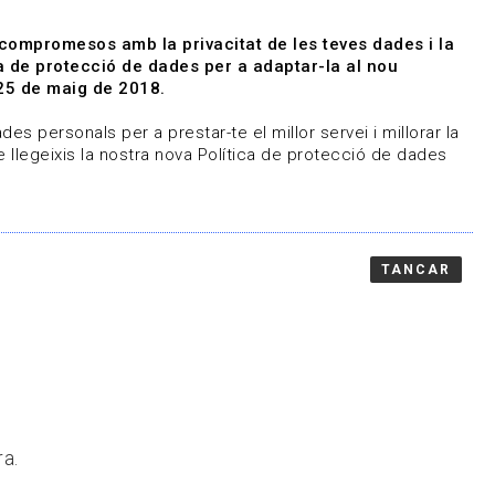
|
|
Agenda
Directori de documents
 compromesos amb la privacitat de les teves dades i la
ica de protecció de dades per a adaptar-la al nou
Associa't
Entra
25 de maig de 2018.
representem
Contacte
es personals per a prestar-te el millor servei i millorar la
 llegeixis la nostra nova Política de protecció de dades
TANCAR
ra.