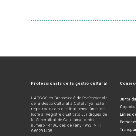
Professionals de la gestió cultural
Coneix
L'APGCC és l’Associació de Professionals
Junta di
de la Gestió Cultural a Catalunya. Està
Objectiu
registrada com a entitat sense ànim de
lucre al Registre d’Entitats Jurídiques de
Línies de
la Generalitat de Catalunya amb el
Persone
número 14486, des de l’any 1993. NIF:
Transpa
G60291408