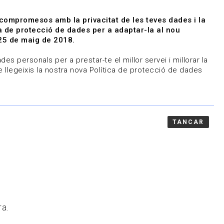
|
|
Agenda
Directori de documents
 compromesos amb la privacitat de les teves dades i la
ica de protecció de dades per a adaptar-la al nou
Associa't
Entra
25 de maig de 2018.
representem
Contacte
es personals per a prestar-te el millor servei i millorar la
 llegeixis la nostra nova Política de protecció de dades
TANCAR
ra.