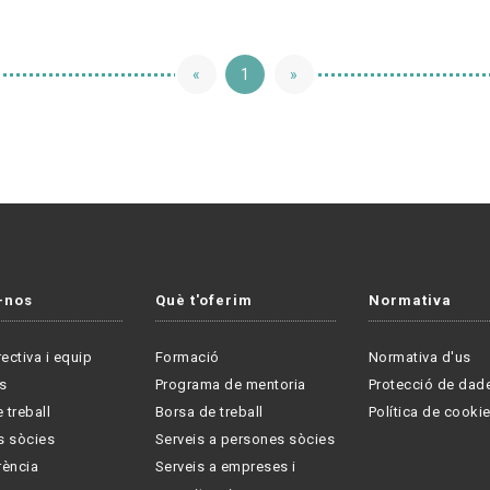
«
1
»
-nos
Què t'oferim
Normativa
rectiva i equip
Formació
Normativa d'us
s
Programa de mentoria
Protecció de dad
 treball
Borsa de treball
Política de cooki
s sòcies
Serveis a persones sòcies
rència
Serveis a empreses i