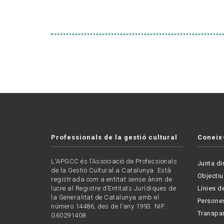
Professionals de la gestió cultural
Coneix
L'APGCC és l’Associació de Professionals
Junta di
de la Gestió Cultural a Catalunya. Està
Objectiu
registrada com a entitat sense ànim de
lucre al Registre d’Entitats Jurídiques de
Línies de
la Generalitat de Catalunya amb el
Persone
número 14486, des de l’any 1993. NIF:
Transpa
G60291408