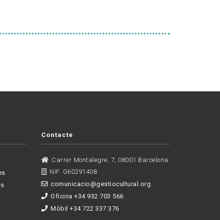
Contacte
Carrer Montalegre, 7, 08001 Barcelona
NIF. G60291408
es
comunicacio@gestiocultural.org
es
Oficina +34 932 703 566
Mòbil +34 722 337 376