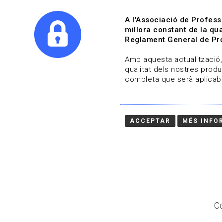
A l'Associació de Profess
millora constant de la qua
Reglament General de Pro
Qui s
Amb aquesta actualització, 
qualitat dels nostres produ
completa que serà aplicabl
Actualitza't
Vols estar al dia?
ACCEPTAR
MÉS INFO
HOME
/
BLOG
Co