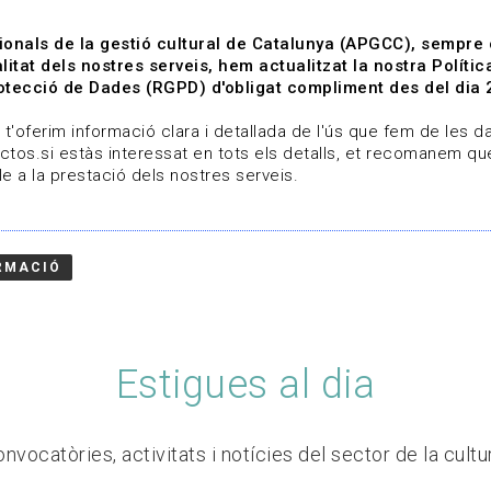
ionals de la gestió cultural de Catalunya (APGCC), sempre
litat dels nostres serveis, hem actualitzat la nostra Polít
tecció de Dades (RGPD) d'obligat compliment des del dia 
om
Línies de treball
Projectes
Serveis
A qui 
t'oferim informació clara i detallada de l'ús que fem de les dad
ctos.si estàs interessat en tots els detalls, et recomanem que
e a la prestació dels nostres serveis.
RMACIÓ
Estigues al dia
nvocatòries, activitats i notícies del sector de la cultu