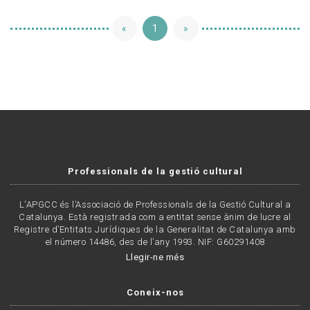
«
1
»
Professionals de la gestió cultural
L'APGCC és l’Associació de Professionals de la Gestió Cultural a
Catalunya. Està registrada com a entitat sense ànim de lucre al
Registre d’Entitats Jurídiques de la Generalitat de Catalunya amb
el número 14486, des de l’any 1993. NIF: G60291408
Llegir-ne més
Coneix-nos