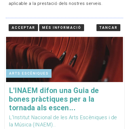
aplicable a la prestació dels nostres serveis.
ACCEPTAR
MÉS INFORMACIÓ
TANCAR
ARTS ESCÈNIQUES
L'INAEM difon una Guia de
bones pràctiques per a la
tornada als escen...
L'Institut Nacional de les Arts Escèniques i de
la Música (INAEM)...