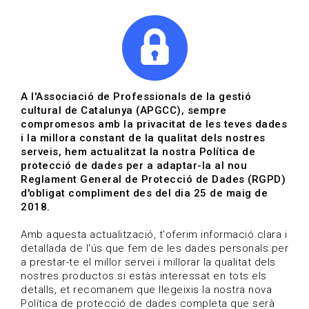
|
|
Agenda
Directori de documents
Actualitza't
A l'Associació de Professionals de la gestió
cultural de Catalunya (APGCC), sempre
Vols estar al dia?
compromesos amb la privacitat de les teves dades
i la millora constant de la qualitat dels nostres
serveis, hem actualitzat la nostra Política de
HOME
/
BLOG
protecció de dades per a adaptar-la al nou
Reglament General de Protecció de Dades (RGPD)
d'obligat compliment des del dia 25 de maig de
2018.
Estigues al dia
Amb aquesta actualització, t'oferim informació clara i
detallada de l'ús que fem de les dades personals per
a prestar-te el millor servei i millorar la qualitat dels
Convocatòries, activitats i notícies del sector de la
nostres productos.si estàs interessat en tots els
cultura.
detalls, et recomanem que llegeixis la nostra nova
Política de protecció de dades completa que serà