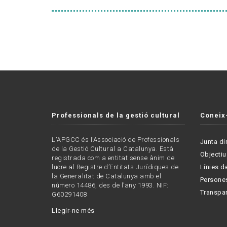
Professionals de la gestió cultural
Coneix
L'APGCC és l’Associació de Professionals
Junta di
de la Gestió Cultural a Catalunya. Està
Objectiu
registrada com a entitat sense ànim de
lucre al Registre d’Entitats Jurídiques de
Línies de
la Generalitat de Catalunya amb el
Persone
número 14486, des de l’any 1993. NIF:
Transpa
G60291408
Llegir-ne més