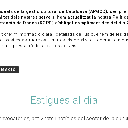
ionals de la gestió cultural de Catalunya (APGCC), sempre
litat dels nostres serveis, hem actualitzat la nostra Polít
tecció de Dades (RGPD) d'obligat compliment des del dia 
om
Línies de treball
Projectes
Serveis
A qui 
t'oferim informació clara i detallada de l'ús que fem de les dad
ctos.si estàs interessat en tots els detalls, et recomanem que
e a la prestació dels nostres serveis.
RMACIÓ
Estigues al dia
nvocatòries, activitats i notícies del sector de la cultu