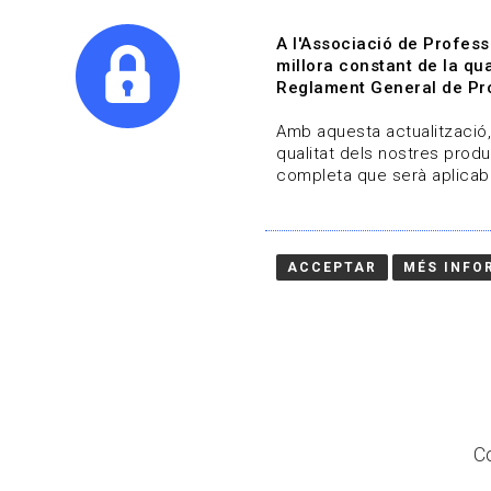
A l'Associació de Profess
millora constant de la qua
Reglament General de Pro
Qui s
Amb aquesta actualització, 
qualitat dels nostres produ
completa que serà aplicabl
Actualitza't
Vols estar al dia?
ACCEPTAR
MÉS INFO
HOME
/
BLOG
Co