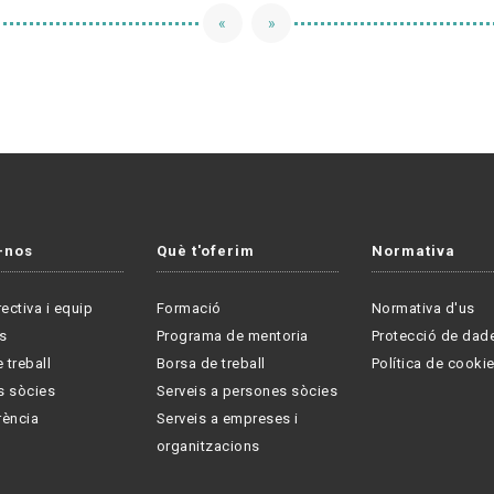
«
»
-nos
Què t'oferim
Normativa
rectiva i equip
Formació
Normativa d'us
s
Programa de mentoria
Protecció de dad
 treball
Borsa de treball
Política de cooki
s sòcies
Serveis a persones sòcies
rència
Serveis a empreses i
organitzacions