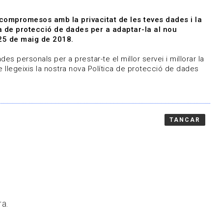
|
|
Agenda
Directori de documents
 compromesos amb la privacitat de les teves dades i la
ica de protecció de dades per a adaptar-la al nou
Associa't
Entra
25 de maig de 2018.
representem
Contacte
es personals per a prestar-te el millor servei i millorar la
 llegeixis la nostra nova Política de protecció de dades
TANCAR
ra.