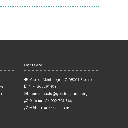
Contacte
Carrer Montalegre, 7, 08001 Barcelona
NIF. G60291408
es
comunicacio@gestiocultural.org
es
Oficina +34 932 703 566
Mòbil +34 722 337 376