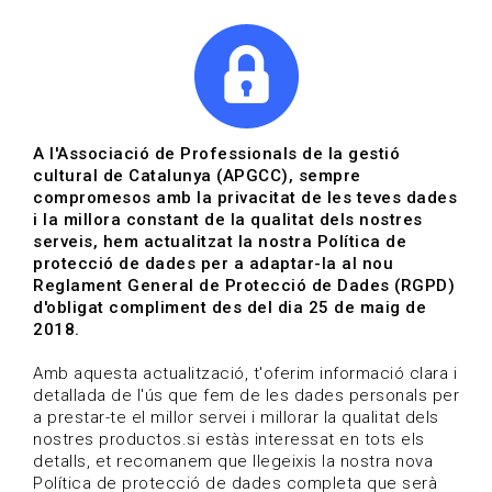
|
|
Agenda
Directori de documents
Actualitza't
A l'Associació de Professionals de la gestió
cultural de Catalunya (APGCC), sempre
Vols estar al dia?
compromesos amb la privacitat de les teves dades
i la millora constant de la qualitat dels nostres
serveis, hem actualitzat la nostra Política de
HOME
/
BLOG
protecció de dades per a adaptar-la al nou
Reglament General de Protecció de Dades (RGPD)
d'obligat compliment des del dia 25 de maig de
2018.
Estigues al dia
Amb aquesta actualització, t'oferim informació clara i
detallada de l'ús que fem de les dades personals per
a prestar-te el millor servei i millorar la qualitat dels
Convocatòries, activitats i notícies del sector de la
nostres productos.si estàs interessat en tots els
cultura.
detalls, et recomanem que llegeixis la nostra nova
Política de protecció de dades completa que serà