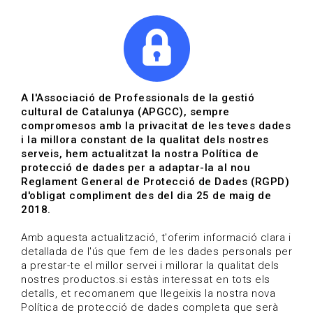
|
|
Agenda
Directori de documents
Actualitza't
A l'Associació de Professionals de la gestió
cultural de Catalunya (APGCC), sempre
Vols estar al dia?
compromesos amb la privacitat de les teves dades
i la millora constant de la qualitat dels nostres
serveis, hem actualitzat la nostra Política de
HOME
/
BLOG
protecció de dades per a adaptar-la al nou
Reglament General de Protecció de Dades (RGPD)
d'obligat compliment des del dia 25 de maig de
2018.
Estigues al dia
Amb aquesta actualització, t'oferim informació clara i
detallada de l'ús que fem de les dades personals per
a prestar-te el millor servei i millorar la qualitat dels
Convocatòries, activitats i notícies del sector de la
nostres productos.si estàs interessat en tots els
cultura.
detalls, et recomanem que llegeixis la nostra nova
Política de protecció de dades completa que serà