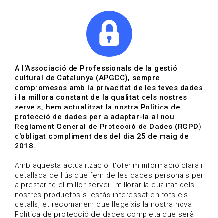
|
|
Agenda
Directori de documents
Actualitza't
A l'Associació de Professionals de la gestió
cultural de Catalunya (APGCC), sempre
Vols estar al dia?
compromesos amb la privacitat de les teves dades
i la millora constant de la qualitat dels nostres
serveis, hem actualitzat la nostra Política de
HOME
/
BLOG
protecció de dades per a adaptar-la al nou
Reglament General de Protecció de Dades (RGPD)
d'obligat compliment des del dia 25 de maig de
2018.
Estigues al dia
Amb aquesta actualització, t'oferim informació clara i
detallada de l'ús que fem de les dades personals per
a prestar-te el millor servei i millorar la qualitat dels
Convocatòries, activitats i notícies del sector de la
nostres productos.si estàs interessat en tots els
cultura.
detalls, et recomanem que llegeixis la nostra nova
Política de protecció de dades completa que serà